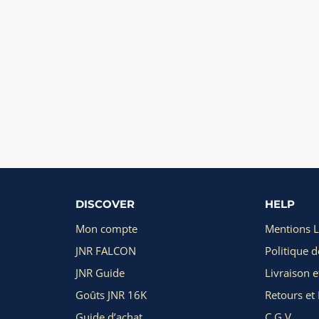
DISCOVER
HELP
Mon compte
Mentions L
JNR FALCON
Politique d
JNR Guide
Livraison e
Goûts JNR 16K
Retours e
Guide d’achat
C.G.V.