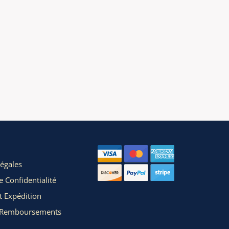
égales
e Confidentialité
t Expédition
t Remboursements