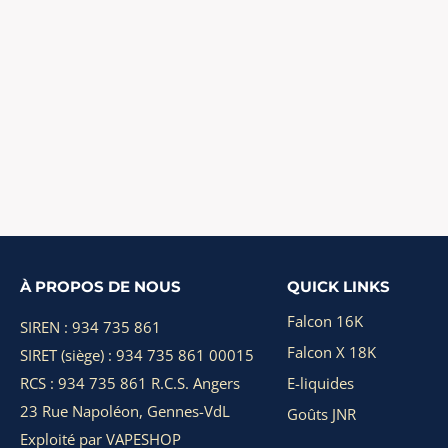
À PROPOS DE NOUS
QUICK LINKS
Falcon 16K
SIREN : 934 735 861
Falcon X 18K
SIRET (siège) : 934 735 861 00015
RCS : 934 735 861 R.C.S. Angers
E-liquides
23 Rue Napoléon, Gennes-VdL
Goûts JNR
Exploité par VAPESHOP