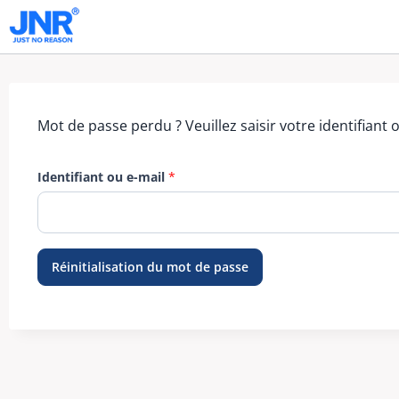
Aller
au
contenu
Mot de passe perdu ? Veuillez saisir votre identifian
O
Identifiant ou e-mail
*
b
l
i
g
a
Réinitialisation du mot de passe
t
o
i
r
e