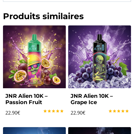
Produits similaires
JNR Alien 10K –
JNR Alien 10K –
Passion Fruit
Grape Ice
22.90
€
22.90
€
Note
Note
5.00
5.00
sur 5
sur 5