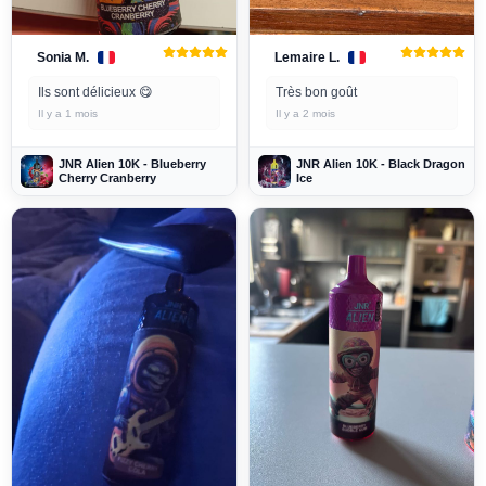
Sonia M.
Lemaire L.
Ils sont délicieux 😋
Très bon goût
Il y a 1 mois
Il y a 2 mois
JNR Alien 10K - Blueberry
JNR Alien 10K - Black Dragon
Cherry Cranberry
Ice