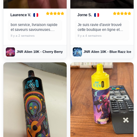
Laurence V.
Jorne S.
bon service, livraison rapide
Je suis ravie d'avoir trouvé
et saveurs savoureuses.
cette boutique en ligne et
je suis très satisfait
cette cigarette électronique !
Il y a 2 semaines
Il y a 4 semaines
Je trouve que la saveur Blue
Razz Ice est intense et
délicieuse...
JNR Alien 10K - Cherry Berry
JNR Alien 10K - Blue Razz Ice