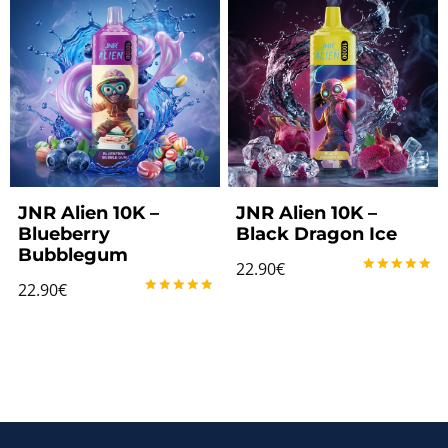
JNR Alien 10K –
JNR Alien 10K –
Blueberry
Black Dragon Ice
Bubblegum
22.90
€
Note
22.90
€
5.00
Note
sur 5
5.00
sur 5