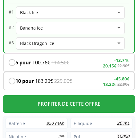
–
#1
Black
#2
Ice
#3
–
13.74
€
5 pour
100.76
€
114.50
€
20.15
€
22.90
€
–
45.80
€
10 pour
183.20
€
229.00
€
18.32
€
22.90
€
PROFITER DE CETTE OFFRE
850 mAh
20 mL
Batterie
E-liquide
2%
10000
Nicotine
Puff