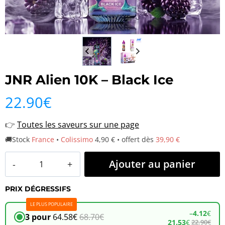
JNR Alien 10K – Black Ice
22.90
€
👉
Toutes les saveurs sur une page
🚚Stock
France
•
Colissimo
4,90 € • offert dès
39,90 €
quantité
Ajouter au panier
de
PRIX DÉGRESSIFS
JNR
LE PLUS POPULAIRE
Alien
–
4.12
€
3 pour
64.58
€
68.70
€
21.53
€
22.90
€
10K