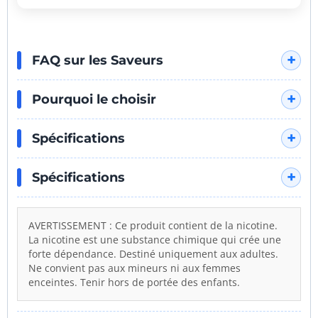
dense et sans irritation.
note de fruit très légère."
"Efficace si vous voulez du menthol pur,
pas besoin de fioritures ici."
PAROLES DE VAPOTEURS
"L'attaque est glaciale, le final est
légèrement fruité, c'est tout."
"Le hit est bien présent grâce au froid,
FAQ sur les Saveurs
mais la vape reste soyeuse."
"Satisfaction immédiate, la nicotine
Pourquoi le choisir
passe nickel avec ce niveau de frais."
Spécifications
Spécifications
AVERTISSEMENT : Ce produit contient de la nicotine.
La nicotine est une substance chimique qui crée une
forte dépendance. Destiné uniquement aux adultes.
Ne convient pas aux mineurs ni aux femmes
enceintes. Tenir hors de portée des enfants.