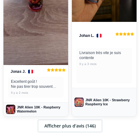
Johan L.
Livraison très vite je suis
contente
Il y a 3 mois
Jonas J.
Excellent goût !
Ne pas tirer trop souvent
dessus au risque de cramer
Il y a 2 mois
la résistance...
JNR Alien 10K - Strawberry
Raspberry Ice
JNR Alien 10K - Raspberry
Watermelon
Afficher plus d‘avis (146)