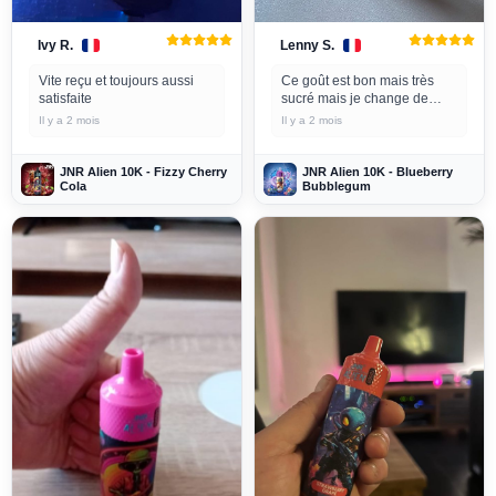
Ivy R.
Lenny S.
Vite reçu et toujours aussi
Ce goût est bon mais très
satisfaite
sucré mais je change de
temps en temps car à la fin
Il y a 2 mois
Il y a 2 mois
on se lasse.
JNR Alien 10K - Fizzy Cherry
JNR Alien 10K - Blueberry
Cola
Bubblegum