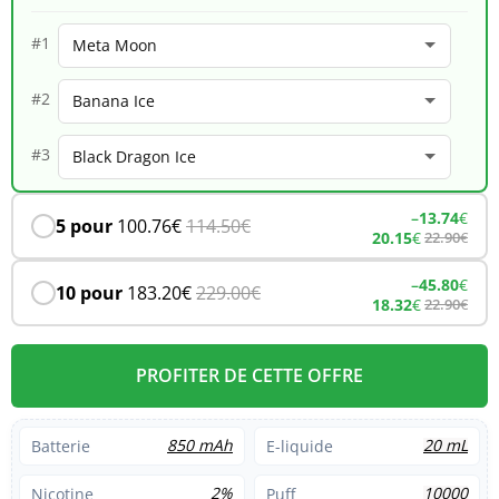
–
#1
Meta
#2
Moon
#3
–
13.74
€
5 pour
100.76
€
114.50
€
20.15
€
22.90
€
–
45.80
€
10 pour
183.20
€
229.00
€
18.32
€
22.90
€
PROFITER DE CETTE OFFRE
850 mAh
20 mL
Batterie
E-liquide
2%
10000
Nicotine
Puff