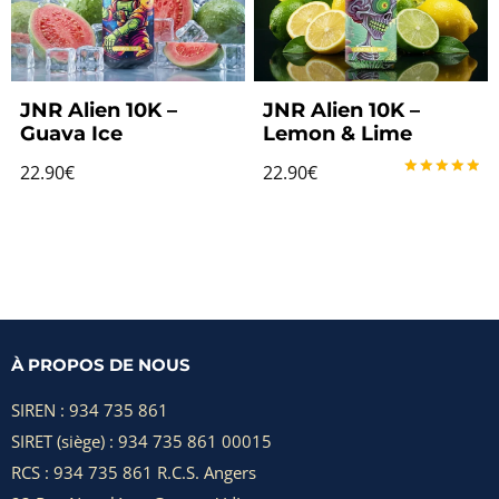
JNR Alien 10K –
JNR Alien 10K –
Guava Ice
Lemon & Lime
22.90
€
22.90
€
Note
5.00
sur 5
À PROPOS DE NOUS
SIREN : 934 735 861
SIRET (siège) : 934 735 861 00015
RCS : 934 735 861 R.C.S. Angers