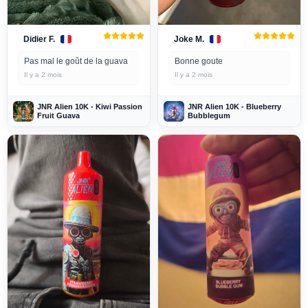
Didier F.
Joke M.
Pas mal le goût de la guava
Bonne goute
Il y a 2 mois
Il y a 2 mois
JNR Alien 10K - Kiwi Passion
JNR Alien 10K - Blueberry
Fruit Guava
Bubblegum