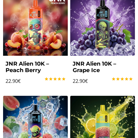
JNR Alien 10K –
JNR Alien 10K –
Peach Berry
Grape Ice
22.90
€
22.90
€
Note
Note
5.00
5.00
sur 5
sur 5