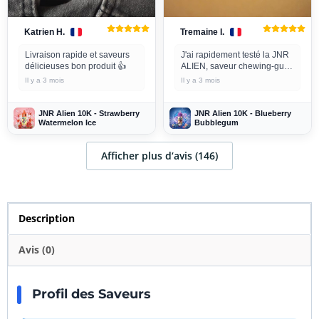
Katrien H.
Tremaine I.
Livraison rapide et saveurs
J'ai rapidement testé la JNR
délicieuses bon produit 👍
ALIEN, saveur chewing-gum
à la myrtille, et j'ai pris une
Il y a 3 mois
Il y a 3 mois
photo aussitôt. J'adore ! La
saveur est fraîche et
agréable, et...
JNR Alien 10K - Strawberry
JNR Alien 10K - Blueberry
Watermelon Ice
Bubblegum
Afficher plus d‘avis (146)
Description
Avis (0)
Profil des Saveurs