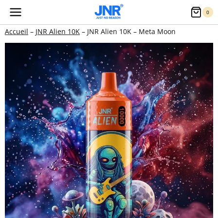
Aller
0
au
Accueil
–
JNR Alien 10K
–
JNR Alien 10K – Meta Moon
contenu