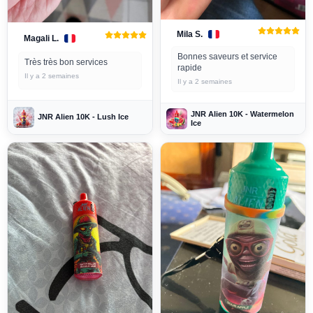
Mila S.
Magali L.
Bonnes saveurs et service
Très très bon services
rapide
Il y a 2 semaines
Il y a 2 semaines
JNR Alien 10K - Watermelon
JNR Alien 10K - Lush Ice
Ice