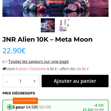
JNR Alien 10K – Meta Moon
22.90
€
👉
Toutes les saveurs sur une page
🚚Stock
France
•
Colissimo
4,90 € • offert dès
39,90 €
quantité
Ajouter au panier
de
PRIX DÉGRESSIFS
JNR
LE PLUS POPULAIRE
Alien
–
4.12
€
3 pour
64.58
€
68.70
€
21.53
€
22.90
€
10K