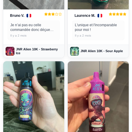
Bruno V.
Laurence M.
Je n’ai pas eu celle
L'unique et l'incomparable
commandée donc déçue
pour moi !
mais on m’a contactée pour
Il y a 2 mois
Il y a 2 mois
me demander celle que je
voulais en remplacement
donc super service.
JNR Alien 10K - Strawberry
JNR Alien 10K - Sour Apple
Ice