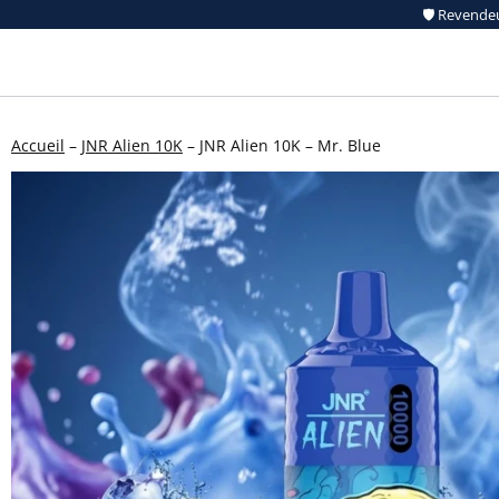
Aller
🛡️ Revendeur 
au
contenu
Accueil
–
JNR Alien 10K
–
JNR Alien 10K – Mr. Blue