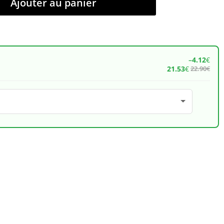
Ajouter au panier
–
4.12
€
21.53
€
22.90
€