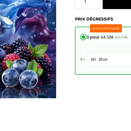
de
JNR
PRIX DÉGRESSIFS
Alien
LE PLUS POPULAIRE
10K
3 pour
64.58
€
68.70
€
–
Mr.
#1
Blue