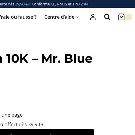
e dès 39,90 €
✅ Conforme CE, RoHS et TPD 2 %
🔞 Vente interdite aux moins d
Vraie ou fausse ?
Centre d’aide
0
 10K – Mr. Blue
r une page
mo
offert dès
39,90 €