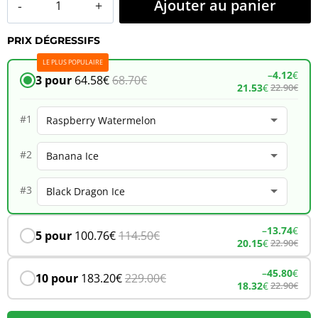
Ajouter au panier
de
PRIX DÉGRESSIFS
JNR
LE PLUS POPULAIRE
Alien
–
4.12
€
3 pour
64.58
€
68.70
€
21.53
€
22.90
€
10K
–
#1
Raspberry
#2
Watermelon
#3
–
13.74
€
5 pour
100.76
€
114.50
€
20.15
€
22.90
€
–
45.80
€
10 pour
183.20
€
229.00
€
18.32
€
22.90
€