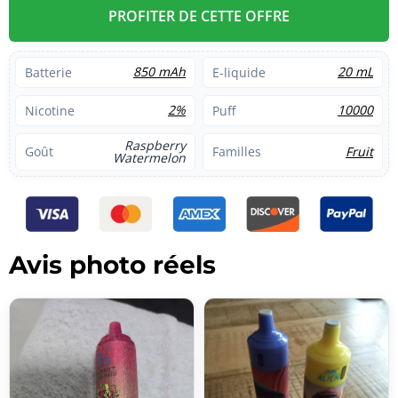
PROFITER DE CETTE OFFRE
850 mAh
20 mL
Batterie
E-liquide
2%
10000
Nicotine
Puff
Raspberry
Fruit
Goût
Familles
Watermelon
Avis photo réels