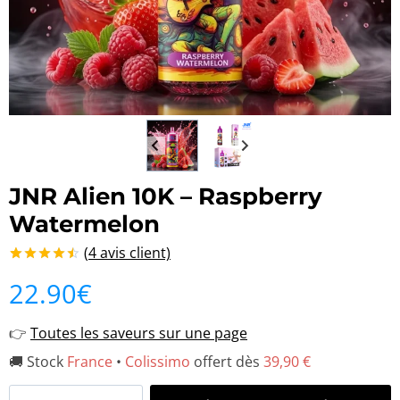
JNR Alien 10K – Raspberry
Watermelon
(
4
avis client)
Noté
4
4.50
22.90
€
sur 5 basé
sur
notations
👉
Toutes les saveurs sur une page
client
🚚 Stock
France
•
Colissimo
offert dès
39,90 €
quantité