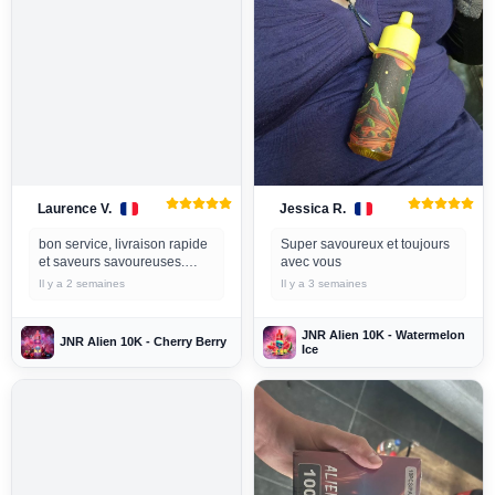
Laurence V.
Jessica R.
bon service, livraison rapide
Super savoureux et toujours
et saveurs savoureuses.
avec vous
je suis très satisfait
Il y a 2 semaines
Il y a 3 semaines
JNR Alien 10K - Watermelon
JNR Alien 10K - Cherry Berry
Ice