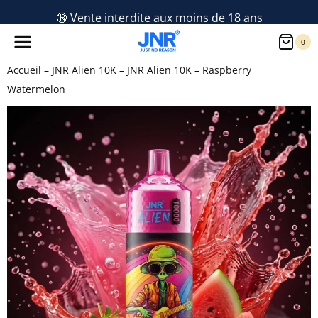
Aller
🔞 Vente interdite aux moins de 18 ans
au
0
contenu
Accueil
–
JNR Alien 10K
–
JNR Alien 10K – Raspberry
Watermelon