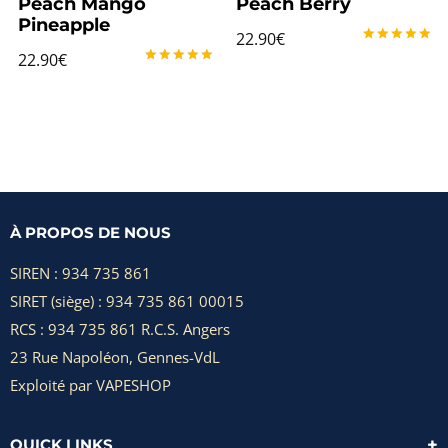
Peach Mango
Peach Berry
Pineapple
22.90
€
Note
22.90
€
5.00
Note
sur 5
5.00
sur 5
À PROPOS DE NOUS
SIREN : 934 735 861
SIRET (siège) : 934 735 861 00015
RCS : 934 735 861 R.C.S. Angers
23 Rue Napoléon, Gennes-VdL
Exploité par VAPESHOP
QUICK LINKS