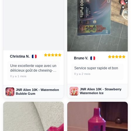
Christina N.
Bruno V.
Une excellente vape avec un
Service super rapide et bon
délicieux goût de chewing-
Il y a 2 mois
gum. Parfait.
Il y a 1 mois
JNR Alien 10K - Strawberry
JNR Alien 10K - Watermelon
Watermelon Ice
Bubble Gum