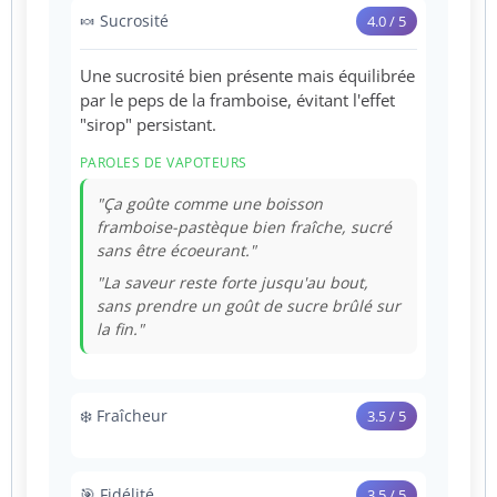
🍬 Sucrosité
4.0 / 5
Une sucrosité bien présente mais équilibrée
par le peps de la framboise, évitant l'effet
"sirop" persistant.
PAROLES DE VAPOTEURS
"Ça goûte comme une boisson
framboise-pastèque bien fraîche, sucré
sans être écoeurant."
"La saveur reste forte jusqu'au bout,
sans prendre un goût de sucre brûlé sur
la fin."
❄️ Fraîcheur
3.5 / 5
Un givre rafraîchissant mais non dominant.
Il nettoie le palais après le sucre des fruits
🎯 Fidélité
3.5 / 5