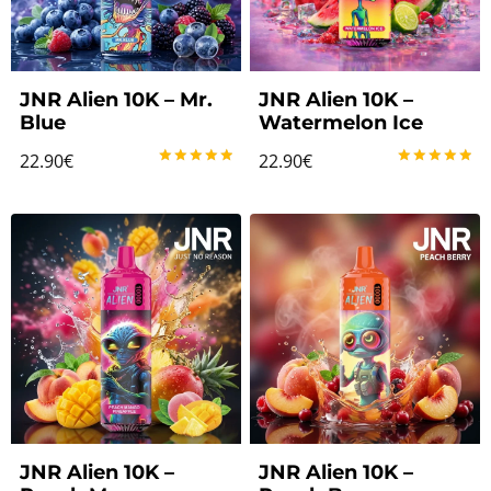
JNR Alien 10K – Mr.
JNR Alien 10K –
Blue
Watermelon Ice
22.90
€
22.90
€
Note
Note
5.00
5.00
sur 5
sur 5
JNR Alien 10K –
JNR Alien 10K –