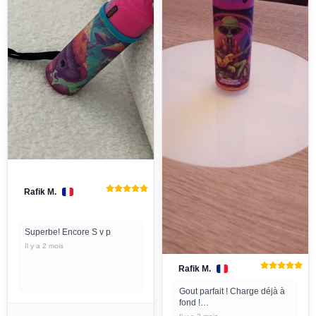
Rafik M.
Superbe! Encore S v p
Il y a 2 mois
Rafik M.
Gout parfait ! Charge déjà à
fond !
Seul bémol... ma résistance