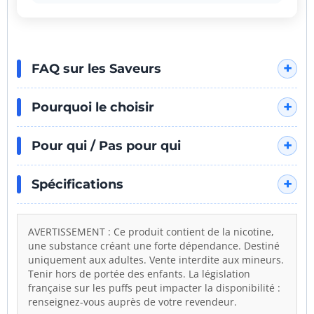
PAROLES DE VAPOTEURS
confortable et la diffusion des arômes est
"C'est très proche d'un cocktail tropical
d'une clarté exemplaire.
bien frais qu'on boirait en été."
"J'adore le contraste entre l'acidité du
kiwi et la douceur de la pastèque."
PAROLES DE VAPOTEURS
"C'est une saveur qui évolue bien en
FAQ sur les Saveurs
bouche, on ne s'en lasse pas."
"Même avec beaucoup de frais, la vape
reste soyeuse et ne gratte pas."
Pourquoi le choisir
"Le goût reste stable de la première à la
dernière taffe, c'est impressionnant."
Pour qui / Pas pour qui
Spécifications
AVERTISSEMENT : Ce produit contient de la nicotine,
une substance créant une forte dépendance. Destiné
uniquement aux adultes. Vente interdite aux mineurs.
Tenir hors de portée des enfants. La législation
française sur les puffs peut impacter la disponibilité :
renseignez-vous auprès de votre revendeur.