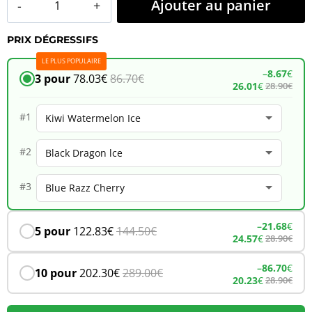
Ajouter au panier
de
PRIX DÉGRESSIFS
JNR
LE PLUS POPULAIRE
Falcon
–
8.67
€
3 pour
78.03
€
86.70
€
26.01
€
28.90
€
Bar
48K
#1
–
#2
Kiwi
Watermelon
#3
Ice
–
21.68
€
5 pour
122.83
€
144.50
€
24.57
€
28.90
€
–
86.70
€
10 pour
202.30
€
289.00
€
20.23
€
28.90
€