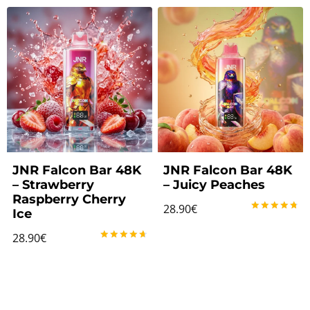
sur 5
sur 5
JNR Falcon Bar 48K
JNR Falcon Bar 48K
– Strawberry
– Juicy Peaches
Raspberry Cherry
28.90
€
Ice
Note
4.86
28.90
€
sur 5
Note
4.75
sur 5