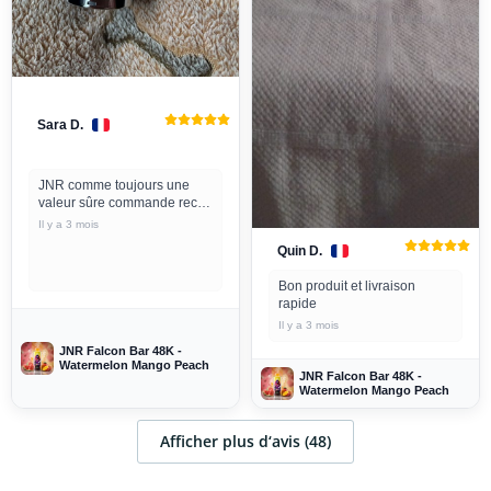
Sara D.
JNR comme toujours une
valeur sûre commande recue
bien emballée comme
Il y a 3 mois
toujours
Quin D.
Bon produit et livraison
rapide
Il y a 3 mois
JNR Falcon Bar 48K -
Watermelon Mango Peach
JNR Falcon Bar 48K -
Watermelon Mango Peach
Afficher plus d‘avis (48)