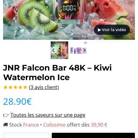
▶ Voir la vidéo
JNR Falcon Bar 48K – Kiwi
Watermelon Ice
(
3
avis client)
Noté
3
5.00
28.90
€
sur 5 basé
sur
notations
👉
Toutes les saveurs sur une page
client
🚚 Stock
France
•
Colissimo
offert dès
39,90 €
quantité