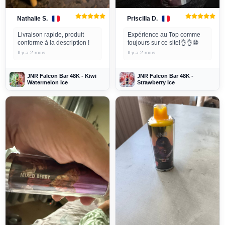
Nathalie S.
Priscilla D.
Livraison rapide, produit
Expérience au Top comme
conforme à la description !
toujours sur ce site!👌👌😁
Il y a 2 mois
Il y a 2 mois
JNR Falcon Bar 48K - Kiwi
JNR Falcon Bar 48K -
Watermelon Ice
Strawberry Ice