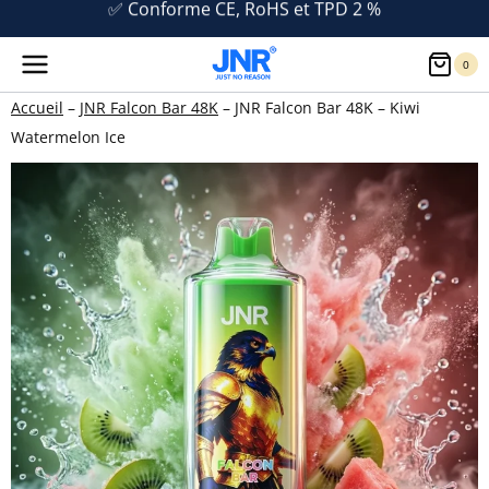
Aller
🔞 Vente interdite aux moins de 18 ans
au
0
contenu
Accueil
–
JNR Falcon Bar 48K
–
JNR Falcon Bar 48K – Kiwi
Watermelon Ice