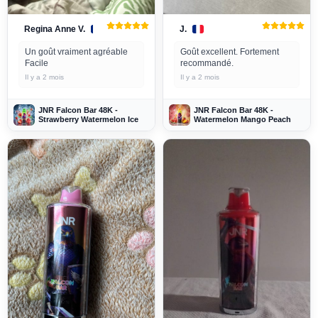
Regina Anne V.
J.
Un goût vraiment agréable
Goût excellent. Fortement
Facile
recommandé.
Il y a 2 mois
Il y a 2 mois
JNR Falcon Bar 48K -
JNR Falcon Bar 48K -
Strawberry Watermelon Ice
Watermelon Mango Peach