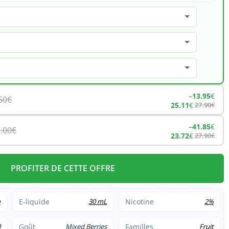
–
13.95
€
50
€
25.11
€
27.90
€
–
41.85
€
.00
€
23.72
€
27.90
€
PROFITER DE CETTE OFFRE
h
E-liquide
30 mL
Nicotine
2%
0
Goût
Mixed Berries
Familles
Fruit