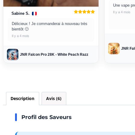
Une vape pr
Il y a 4 mois
Sabine S.
Délicieux ! Je commanderai à nouveau très
bientôt 🙂
Il y a 4 mois
JNR Fal
JNR Falcon Pro 28K - White Peach Razz
Description
Avis (6)
Profil des Saveurs