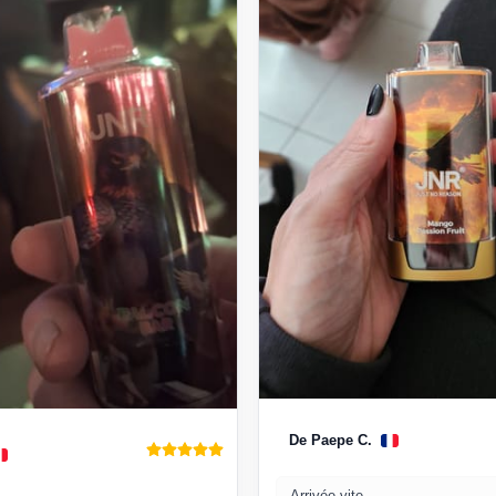
De Paepe C.
Arrivée vite