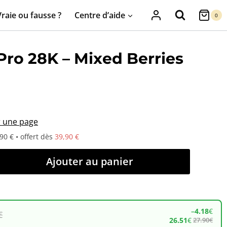
Vraie ou fausse ?
Centre d’aide
0
Pro 28K – Mixed Berries
r une page
90 € • offert dès
39,90 €
Ajouter au panier
–
4.18
€
€
26.51
€
27.90
€