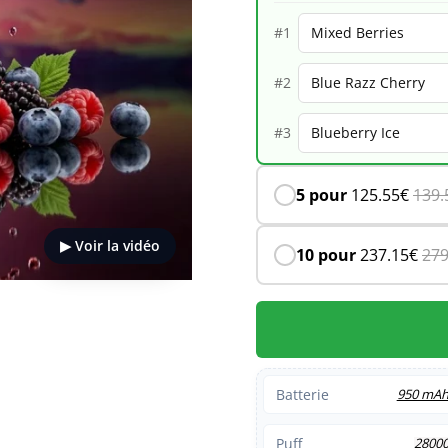
28K
#1
–
#2
Mixed
Berries
#3
5 pour
125.55
€
139.
▶ Voir la vidéo
10 pour
237.15
€
279
Batterie
950 mA
Puff
2800