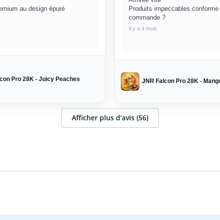
emium au design épuré
Produits impeccables conforme 
commande ?
Il y a 4 mois
con Pro 28K - Juicy Peaches
JNR Falcon Pro 28K - Mango
Afficher plus d‘avis (56)