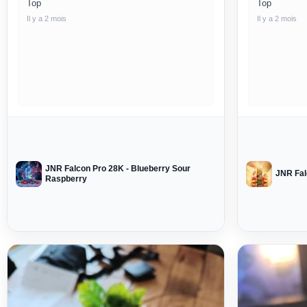
Top
Top
Il y a 2 mois
Il y a 2 mois
JNR Falcon Pro 28K - Blueberry Sour
JNR Fal
Raspberry