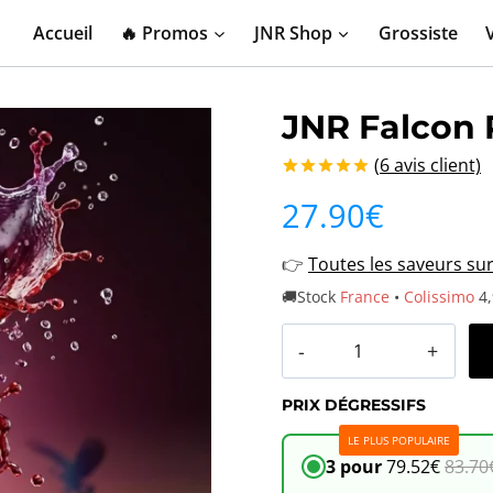
Accueil
🔥 Promos
JNR Shop
Grossiste
JNR Falcon 
(
6
avis client)
Noté
6
5.00
27.90
€
sur 5 basé
sur
notations
👉
Toutes les saveurs su
client
🚚Stock
France
•
Colissimo
4,
quantité
de
PRIX DÉGRESSIFS
JNR
LE PLUS POPULAIRE
Falcon
3 pour
79.52
€
83.70
Pro