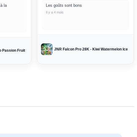
à la
Les goûts sont bons
Il y a 4 mois
JNR Falcon Pro 28K - Kiwi Watermelon Ice
 Passion Fruit