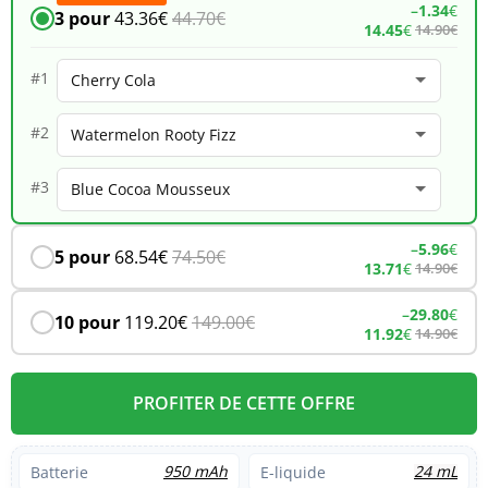
–
1.34
€
3 pour
43.36
€
44.70
€
14.45
€
14.90
€
X
18K
#1
–
#2
Cherry
Cola
#3
–
5.96
€
5 pour
68.54
€
74.50
€
13.71
€
14.90
€
–
29.80
€
10 pour
119.20
€
149.00
€
11.92
€
14.90
€
PROFITER DE CETTE OFFRE
950 mAh
24 mL
Batterie
E-liquide