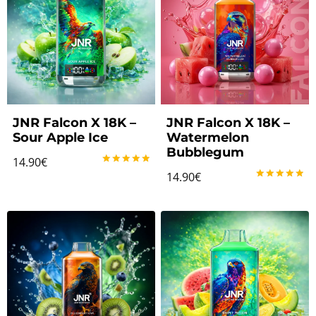
JNR Falcon X 18K –
JNR Falcon X 18K –
Sour Apple Ice
Watermelon
Bubblegum
14.90
€
Note
14.90
€
5.00
Note
sur 5
5.00
sur 5