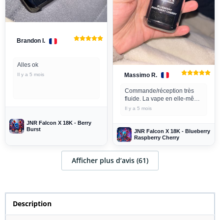
Brandon I.
Alles ok
Massimo R.
Il y a 5 mois
Commande/réception très
fluide. La vape en elle-même
est très agréable en terme de
Il y a 5 mois
goût ! Topper
JNR Falcon X 18K - Berry
Burst
JNR Falcon X 18K - Blueberry
Raspberry Cherry
Afficher plus d‘avis (61)
Description