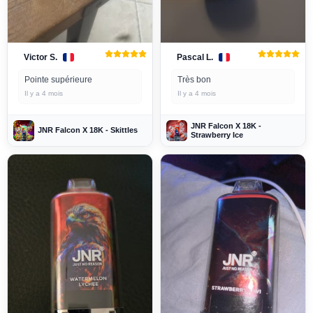
Victor S.
Pascal L.
Pointe supérieure
Très bon
Il y a 4 mois
Il y a 4 mois
JNR Falcon X 18K -
JNR Falcon X 18K - Skittles
Strawberry Ice