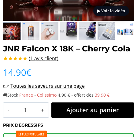
▶ Voir la vidéo
JNR Falcon X 18K – Cherry Cola
(
1
avis client)
Noté
1
5.00
14.90
€
sur 5 basé
sur
notation
client
👉
Toutes les saveurs sur une page
🚚Stock
France
•
Colissimo
4,90 € • offert dès
39,90 €
quantité
Ajouter au panier
de
PRIX DÉGRESSIFS
JNR
LE PLUS POPULAIRE
Falcon