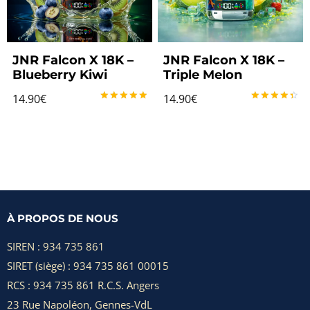
JNR Falcon X 18K –
JNR Falcon X 18K –
Blueberry Kiwi
Triple Melon
14.90
€
14.90
€
Note
Note
5.00
4.50
sur 5
sur 5
À PROPOS DE NOUS
SIREN : 934 735 861
SIRET (siège) : 934 735 861 00015
RCS : 934 735 861 R.C.S. Angers
23 Rue Napoléon, Gennes-VdL