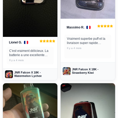
Massimo R.
Vraiment superbe puff et la
Lionel G.
livraison super rapide
Je suis sûr que je
Il y a 4 mois
C'est vraiment délicieux. La
recommencerais ici 👌
batterie a une excellente
autonomie.
Il y a 4 mois
La livraison a été
impeccable. Commandé
JNR Falcon X 18K -
avant midi mercredi, reçu
JNR Falcon X 18K -
Strawberry Kiwi
jeudi.
Watermelon Lychee