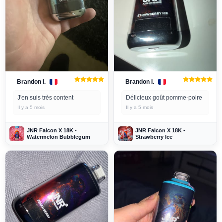
Brandon I.
Brandon I.
J'en suis très content
Délicieux goût pomme-poire
Il y a 5 mois
Il y a 5 mois
JNR Falcon X 18K -
JNR Falcon X 18K -
Watermelon Bubblegum
Strawberry Ice