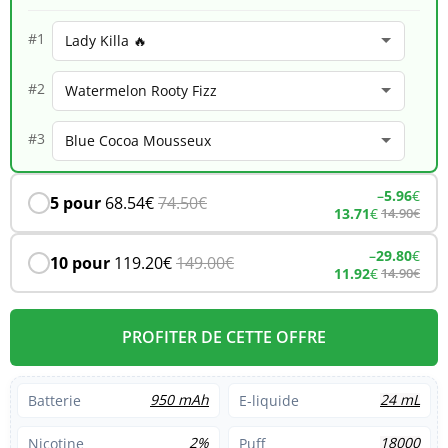
18K
#1
–
#2
Lady
Killa
#3
–
5.96
€
5 pour
68.54
€
74.50
€
13.71
€
14.90
€
–
29.80
€
10 pour
119.20
€
149.00
€
11.92
€
14.90
€
PROFITER DE CETTE OFFRE
950 mAh
24 mL
Batterie
E-liquide
2%
18000
Nicotine
Puff