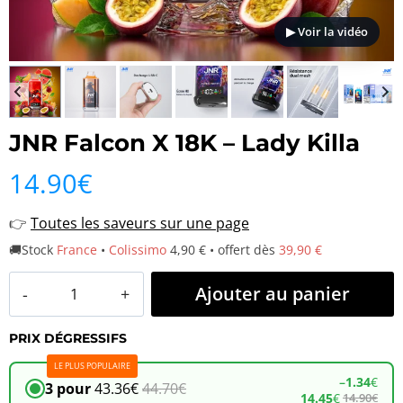
▶ Voir la vidéo
JNR Falcon X 18K – Lady Killa
14.90
€
👉
Toutes les saveurs sur une page
🚚Stock
France
•
Colissimo
4,90 € • offert dès
39,90 €
quantité
Ajouter au panier
de
PRIX DÉGRESSIFS
JNR
LE PLUS POPULAIRE
Falcon
–
1.34
€
3 pour
43.36
€
44.70
€
14.45
€
14.90
€
X