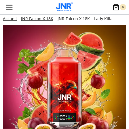
Aller
0
au
Accueil
–
JNR Falcon X 18K
–
JNR Falcon X 18K – Lady Killa
contenu