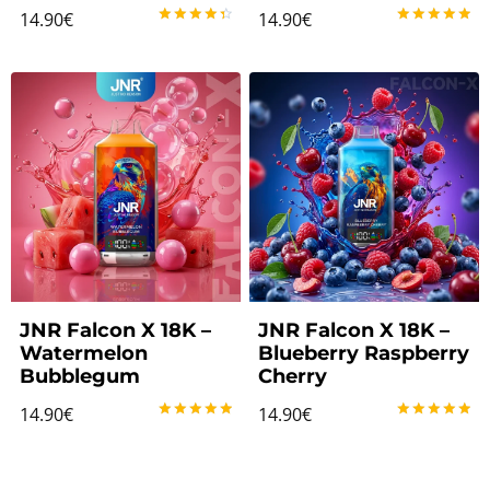
14.90
€
14.90
€
Note
Note
4.50
5.00
sur 5
sur 5
JNR Falcon X 18K –
JNR Falcon X 18K –
Watermelon
Blueberry Raspberry
Bubblegum
Cherry
14.90
€
14.90
€
Note
Note
5.00
5.00
sur 5
sur 5