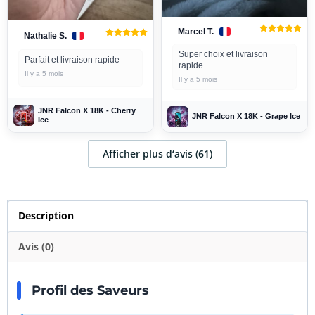
Marcel T.
Nathalie S.
Super choix et livraison
Parfait et livraison rapide
rapide
Il y a 5 mois
Il y a 5 mois
JNR Falcon X 18K - Cherry
JNR Falcon X 18K - Grape Ice
Ice
Afficher plus d‘avis (61)
Description
Avis (0)
Profil des Saveurs