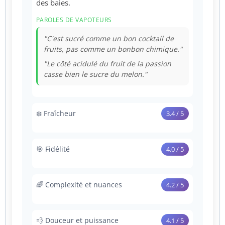
des baies.
PAROLES DE VAPOTEURS
"C'est sucré comme un bon cocktail de
fruits, pas comme un bonbon chimique."
"Le côté acidulé du fruit de la passion
casse bien le sucre du melon."
❄️ Fraîcheur
3.4 / 5
Une brise fraîche intégrée qui souligne les
fruits sans provoquer d'effet glacial intense.
🎯 Fidélité
4.0 / 5
PAROLES DE VAPOTEURS
Très proche du rendu aromatique des
tabacs à chicha haut de gamme type Lady
"Une fraîcheur modérée, très agréable
🌈 Complexité et nuances
4.2 / 5
Killer.
pour ne pas masquer les arômes."
Un profil riche qui évolue : douceur du
"On sent la fraîcheur en fin de bouche,
PAROLES DE VAPOTEURS
melon à l'inspiration, peps des baies à
c'est très désaltérant."
💨 Douceur et puissance
4.1 / 5