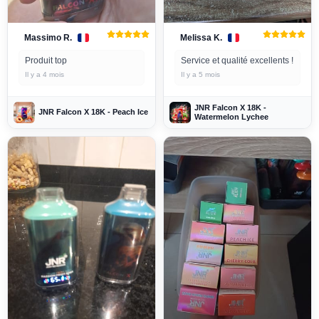
Massimo R.
Melissa K.
Produit top
Service et qualité excellents !
Il y a 4 mois
Il y a 5 mois
JNR Falcon X 18K -
JNR Falcon X 18K - Peach Ice
Watermelon Lychee