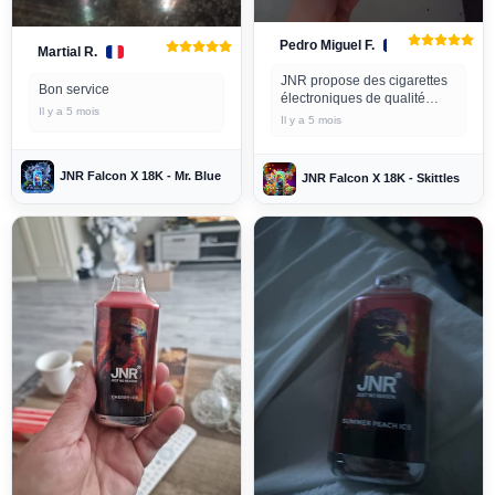
Pedro Miguel F.
Martial R.
JNR propose des cigarettes
Bon service
électroniques de qualité
Il y a 5 mois
supérieure
Il y a 5 mois
JNR Falcon X 18K - Mr. Blue
JNR Falcon X 18K - Skittles