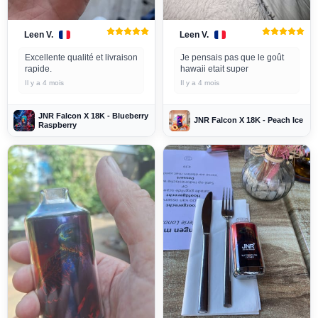
Leen V.
Leen V.
Excellente qualité et livraison
Je pensais pas que le goût
rapide.
hawaii etait super
Il y a 4 mois
Il y a 4 mois
JNR Falcon X 18K - Blueberry
JNR Falcon X 18K - Peach Ice
Raspberry