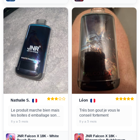
Nathalie S.
Léon
Le produit marche bien mais
Très bon gout je vous le
les boites d emballage son
conseil fortement
pas en très bonne état à la
Il y a 5 mois
Il y a 5 mois
sortit du carton j’en ai
commender deux différentes
donc une 18 k jnr et une 40 k
JNR Falcon X 18K - White
JNR Falcon X 18K -