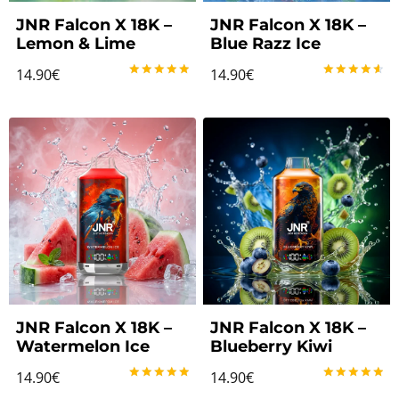
JNR Falcon X 18K –
JNR Falcon X 18K –
Lemon & Lime
Blue Razz Ice
14.90
€
14.90
€
Note
Note
5.00
4.67
sur 5
sur 5
JNR Falcon X 18K –
JNR Falcon X 18K –
Watermelon Ice
Blueberry Kiwi
14.90
€
14.90
€
Note
Note