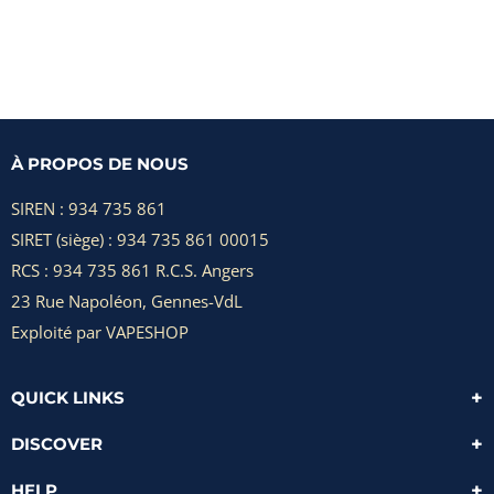
5.00
5.00
sur 5
sur 5
À PROPOS DE NOUS
SIREN : 934 735 861
SIRET (siège) : 934 735 861 00015
RCS : 934 735 861 R.C.S. Angers
23 Rue Napoléon, Gennes-VdL
Exploité par VAPESHOP
QUICK LINKS
DISCOVER
HELP