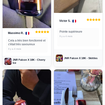
Victor S.
Pointe supérieure
Massimo R.
Il y a 4 mois
Cela a très bien fonctionné et
c'était très savoureux
Il y a 4 mois
JNR Falcon X 18K - Skittles
JNR Falcon X 18K - Cherry
Ice