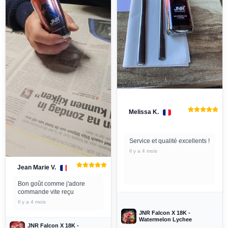
Melissa K.
Service et qualité excellents !
Il y a 4 mois
Jean Marie V.
Bon goût comme j'adore
commande vite reçu
Il y a 4 mois
JNR Falcon X 18K -
Watermelon Lychee
JNR Falcon X 18K -