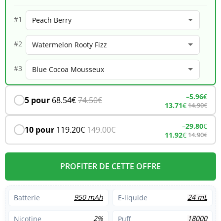
18K
#1
–
#2
Peach
Berry
#3
–
5.96
€
5 pour
68.54
€
74.50
€
13.71
€
14.90
€
–
29.80
€
10 pour
119.20
€
149.00
€
11.92
€
14.90
€
PROFITER DE CETTE OFFRE
950 mAh
24 mL
Batterie
E-liquide
2%
18000
Nicotine
Puff