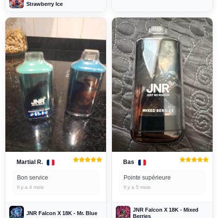
Strawberry Ice
Martial R.
Bas
Bon service
Pointe supérieure
Il y a 4 mois
Il y a 5 mois
JNR Falcon X 18K - Mixed
JNR Falcon X 18K - Mr. Blue
Berries