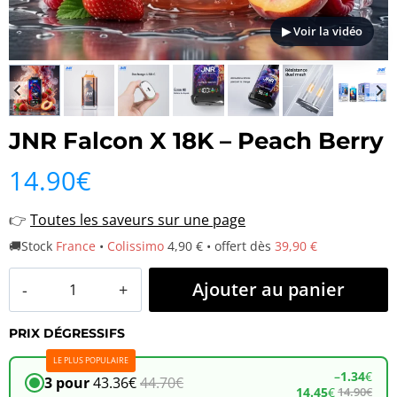
▶ Voir la vidéo
JNR Falcon X 18K – Peach Berry
14.90
€
👉
Toutes les saveurs sur une page
🚚Stock
France
•
Colissimo
4,90 € • offert dès
39,90 €
quantité
Ajouter au panier
de
PRIX DÉGRESSIFS
JNR
LE PLUS POPULAIRE
Falcon
–
1.34
€
3 pour
43.36
€
44.70
€
14.45
€
14.90
€
X