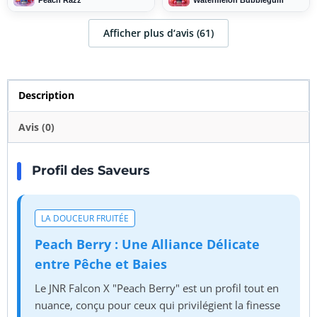
média max et les boites sont
Peach Razz
Watermelon Bubblegum
ressorties déchirées ou
écraser à la sortie du carton
Afficher plus d‘avis (61)
c est un peut décevant pour
8€ la livraison. Même si j'ai
été remboursé et que j'ai pu
conserver l'article, il est
important qu'ils vérifient
mieux les produits avant de
Description
les envoyer la prochaine fois.
Avis (0)
Profil des Saveurs
LA DOUCEUR FRUITÉE
Peach Berry : Une Alliance Délicate
entre Pêche et Baies
Le JNR Falcon X "Peach Berry" est un profil tout en
nuance, conçu pour ceux qui privilégient la finesse