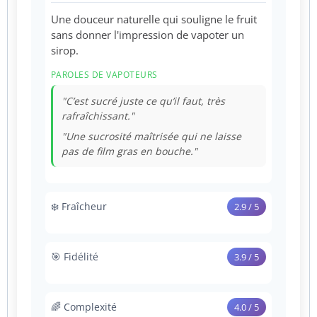
Une douceur naturelle qui souligne le fruit
sans donner l'impression de vapoter un
sirop.
PAROLES DE VAPOTEURS
"C’est sucré juste ce qu’il faut, très
rafraîchissant."
"Une sucrosité maîtrisée qui ne laisse
pas de film gras en bouche."
❄️ Fraîcheur
2.9 / 5
Une présence "Ice" minimale, servant
uniquement à porter les fruits sans
🎯 Fidélité
3.9 / 5
sensation de froid intense.
Un rendu fidèle à un mix de fruits rouges et
PAROLES DE VAPOTEURS
de pêche jaune, sans notes parasites.
🌈 Complexité
4.0 / 5