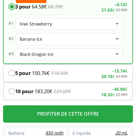
Alien
–
4.12
€
3 pour
64.58
€
68.70
€
21.53
€
22.90
€
10K
–
#1
Kiwi
#2
Strawberry
#3
–
13.74
€
5 pour
100.76
€
114.50
€
20.15
€
22.90
€
–
45.80
€
10 pour
183.20
€
229.00
€
18.32
€
22.90
€
PROFITER DE CETTE OFFRE
850 mAh
20 mL
Batterie
E-liquide