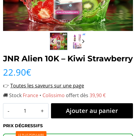
JNR Alien 10K – Kiwi Strawberry
22.90
€
👉
Toutes les saveurs sur une page
🚚 Stock
France
•
Colissimo
offert dès
39,90 €
quantité
Ajouter au panier
de
PRIX DÉGRESSIFS
JNR
LE PLUS POPULAIRE