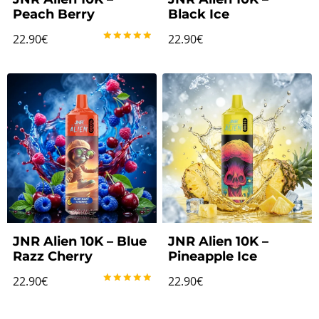
Peach Berry
Black Ice
22.90
€
22.90
€
Note
5.00
sur 5
JNR Alien 10K – Blue
JNR Alien 10K –
Razz Cherry
Pineapple Ice
22.90
€
22.90
€
Note
5.00
sur 5