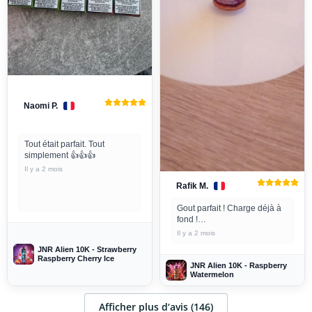
Naomi P.
Tout était parfait. Tout
simplement 👍👍👍
Il y a 2 mois
Rafik M.
Gout parfait ! Charge déjà à
fond !
Seul bémol... ma résistance
Il y a 2 mois
brûle vite...
JNR Alien 10K - Strawberry
Raspberry Cherry Ice
JNR Alien 10K - Raspberry
Watermelon
Afficher plus d‘avis (146)