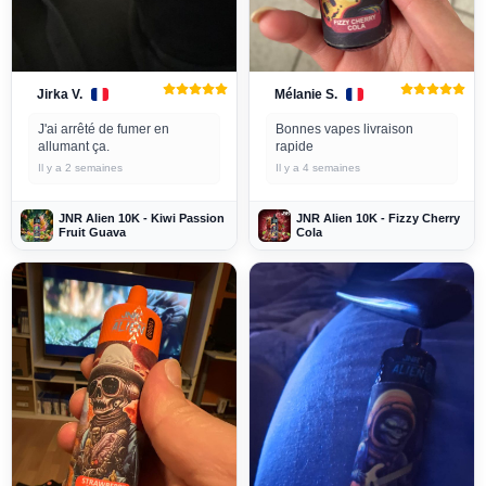
Jirka V.
Mélanie S.
J'ai arrêté de fumer en
Bonnes vapes livraison
allumant ça.
rapide
Il y a 2 semaines
Il y a 4 semaines
JNR Alien 10K - Kiwi Passion
JNR Alien 10K - Fizzy Cherry
Fruit Guava
Cola