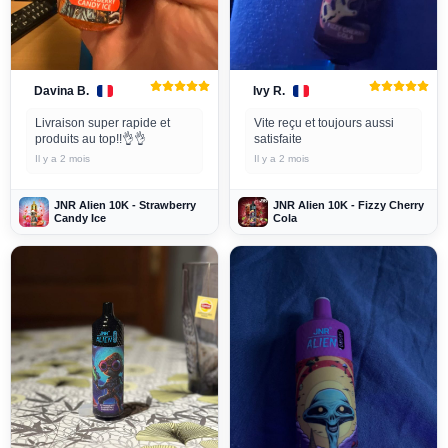
Davina B.
Ivy R.
Livraison super rapide et
Vite reçu et toujours aussi
produits au top!!👌👌
satisfaite
Il y a 2 mois
Il y a 2 mois
JNR Alien 10K - Strawberry
JNR Alien 10K - Fizzy Cherry
Candy Ice
Cola