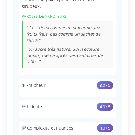
sirupeux.
PAROLES DE VAPOTEURS
"C'est doux comme un smoothie aux
fruits frais, pas comme un sachet de
sucre."
"Un sucre très naturel qui n'écœure
jamais, même après des centaines de
taffes."
❄️ Fraîcheur
3.0 / 5
Ce n'est pas une saveur "Ice". On ressent
une fraîcheur légère qui donne un aspect
🎯 Fidélité
4.0 / 5
désaltérant au mélange.
Rendu très fidèle au duo classique. On évite
PAROLES DE VAPOTEURS
le goût "chimique" pour une sensation
🌈 Complexité et nuances
4.0 / 5
proche d'un jus de fruit mixé.
"C'est frais et léger, parfait pour ceux qui