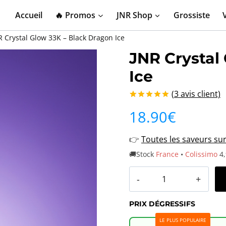
Accueil
🔥 Promos
JNR Shop
Grossiste
R Crystal Glow 33K – Black Dragon Ice
JNR Crystal
Ice
(
3
avis client)
Noté
3
5.00
18.90
€
sur 5 basé
sur
notations
👉
Toutes les saveurs su
client
🚚Stock
France
•
Colissimo
4,
quantité
de
PRIX DÉGRESSIFS
JNR
LE PLUS POPULAIRE
Crystal