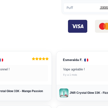
Puff
3300
Esmeralda F.
onnel !
Vape agréable !
Il y a 1 mois
stal Glow 33K - Mango Passion
JNR Crystal Glow 33K - Fiz