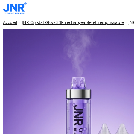
Aller
au
Accueil
–
JNR Crystal Glow 33K rechargeable et remplissable
–
JN
contenu