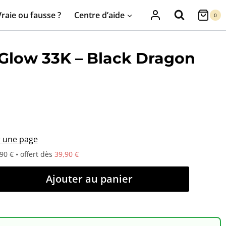
Vraie ou fausse ?
Centre d’aide
0
 Glow 33K – Black Dragon
r une page
90 € • offert dès
39,90 €
Ajouter au panier