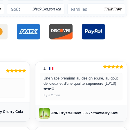
0
Goût
Black Dragon Ice
Familles
Fruit Frais
J.
Une vape premium au design épuré, au goût
délicieux et d'une qualité supérieure (10/10)
❤️❤️🤙
Il y a 2 mois
zy Cherry Cola
JNR Crystal Glow 33K - Strawberry Kiwi