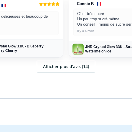
Connie P.
C'est très sucré.
 délicieuses et beaucoup de
Un peu trop sucré même.
Un conseil : moins de sucre serai
Il y a 4 mois
stal Glow 33K - Blueberry
JNR Crystal Glow 33K - Str
ry Cherry
Watermelon ice
Afficher plus d‘avis (14)