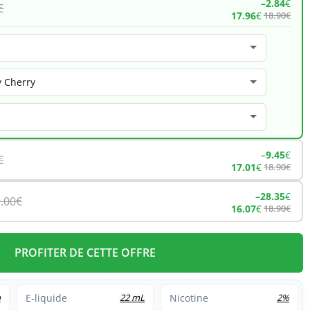
–
2.84
€
€
17.96
€
18.90
€
–
9.45
€
€
17.01
€
18.90
€
–
28.35
€
.00
€
16.07
€
18.90
€
PROFITER DE CETTE OFFRE
h
E-liquide
22 mL
Nicotine
2%