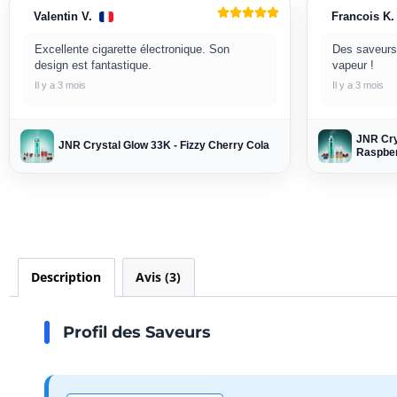
Valentin V.
Francois K.
Excellente cigarette électronique. Son
Des saveurs
design est fantastique.
vapeur !
Il y a 3 mois
Il y a 3 mois
JNR Cry
JNR Crystal Glow 33K - Fizzy Cherry Cola
Raspber
Description
Avis (3)
Profil des Saveurs