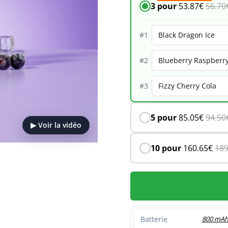
3 pour
53.87
€
56.70
Glow
33K
#1
–
#2
Black
Dragon
#3
Ice
5 pour
85.05
€
94.50
▶ Voir la vidéo
10 pour
160.65
€
189
Batterie
800 mA