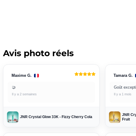
Avis photo réels
Maxime G.
Tamara G.
🤝
Goût excepti
Il y a 2 semaines
Il y a 1 mois
JNR Cry
JNR Crystal Glow 33K - Fizzy Cherry Cola
Fruit