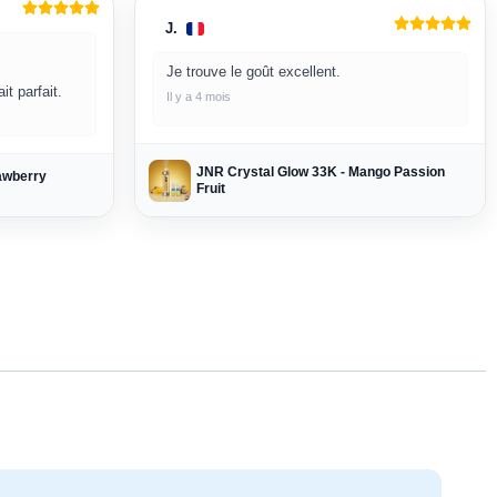
J.
Je trouve le goût excellent.
t parfait.
Il y a 4 mois
JNR Crystal Glow 33K - Mango Passion
awberry
Fruit