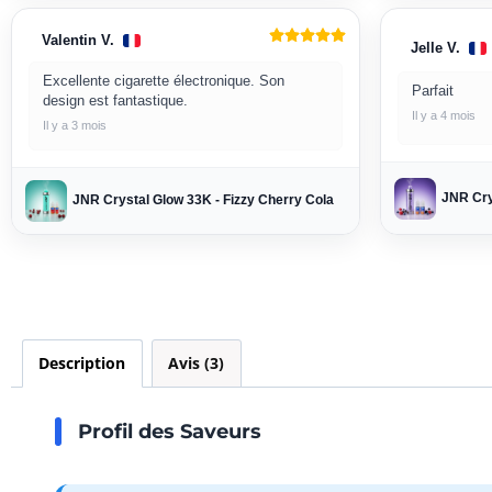
Valentin V.
Jelle V.
Excellente cigarette électronique. Son
Parfait
design est fantastique.
Il y a 4 mois
Il y a 3 mois
JNR Cry
JNR Crystal Glow 33K - Fizzy Cherry Cola
Description
Avis (3)
Profil des Saveurs