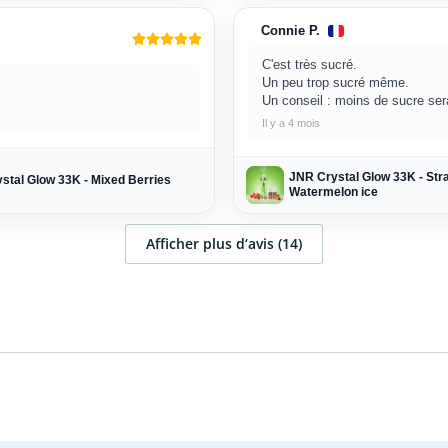
Connie P.
C'est très sucré.
Un peu trop sucré même.
Un conseil : moins de sucre serai
Il y a 4 mois
JNR Crystal Glow 33K - Str
stal Glow 33K - Mixed Berries
Watermelon ice
Afficher plus d‘avis (14)