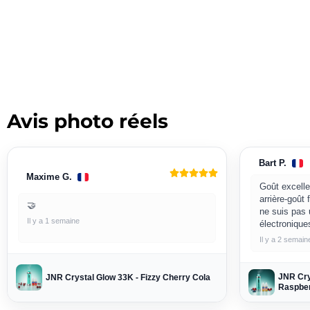
Avis photo réels
Bart P.
Maxime G.
Goût excelle
arrière-goût 
🤝
ne suis pas 
Il y a 1 semaine
électronique
Il y a 2 semain
JNR Cry
JNR Crystal Glow 33K - Fizzy Cherry Cola
Raspber