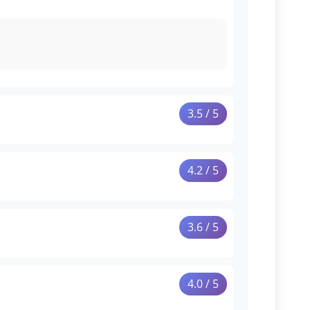
3.5 / 5
ion et laisse une sensation propre et vive en
4.2 / 5
rte ce twist acidulé caractéristique, sans aucune
3.6 / 5
ée pétillante se développent en milieu de bouche
4.0 / 5