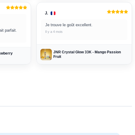
J.
Je trouve le goût excellent.
t parfait.
Il y a 4 mois
JNR Crystal Glow 33K - Mango Passion
awberry
Fruit