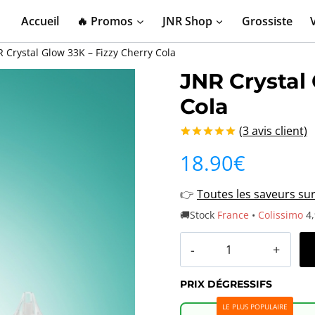
Accueil
🔥 Promos
JNR Shop
Grossiste
R Crystal Glow 33K – Fizzy Cherry Cola
JNR Crystal 
Cola
(
3
avis client)
Noté
3
5.00
18.90
€
sur 5 basé
sur
notations
👉
Toutes les saveurs su
client
🚚Stock
France
•
Colissimo
4,
quantité
de
PRIX DÉGRESSIFS
JNR
LE PLUS POPULAIRE
Crystal