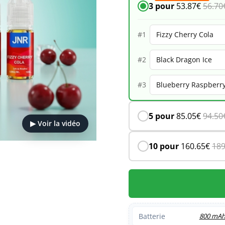
3 pour
53.87
€
56.70
Glow
33K
#1
–
#2
Fizzy
Cherry
#3
Cola
5 pour
85.05
€
94.50
▶ Voir la vidéo
10 pour
160.65
€
189
Batterie
800 mA