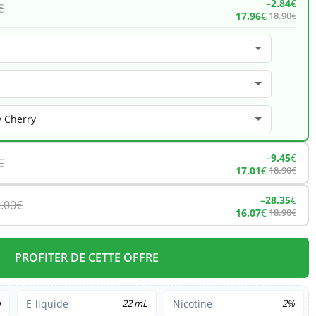
–
2.84
€
€
17.96
€
18.90
€
–
9.45
€
€
17.01
€
18.90
€
–
28.35
€
.00
€
16.07
€
18.90
€
PROFITER DE CETTE OFFRE
h
E-liquide
22 mL
Nicotine
2%