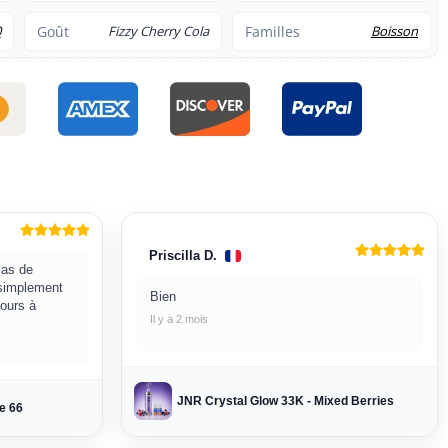
0
Goût
Fizzy Cherry Cola
Familles
Boisson
Priscilla D.
 cas de
 simplement
Bien
ours à
Il y a 2 mois
JNR Crystal Glow 33K - Mixed Berries
e 66