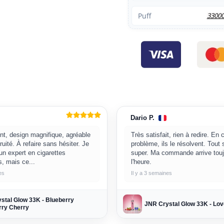
Puff
3300
Dario P.
nt, design magnifique, agréable
Très satisfait, rien à redire. En
fruité. À refaire sans hésiter. Je
problème, ils le résolvent. Tout
un expert en cigarettes
super. Ma commande arrive touj
s, mais ce...
l'heure.
es
Il y a 3 semaines
stal Glow 33K - Blueberry
JNR Crystal Glow 33K - Lov
ry Cherry