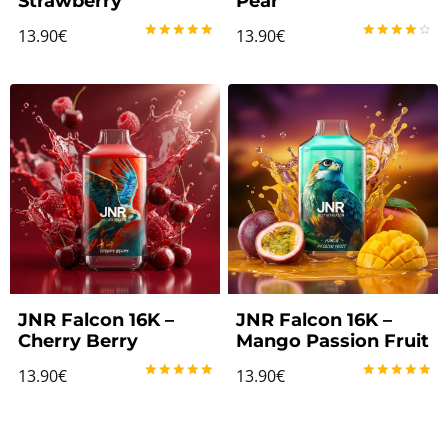
Strawberry
Pear
13.90
€
13.90
€
Note
Note
5.00
4.17
sur 5
sur 5
JNR Falcon 16K –
JNR Falcon 16K –
Cherry Berry
Mango Passion Fruit
13.90
€
13.90
€
Note
Note
5.00
5.00
sur 5
sur 5