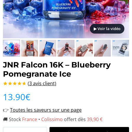
▶ Voir la vidéo
JNR Falcon 16K – Blueberry
Pomegranate Ice
(
3
avis client)
Noté
3
4.67
13.90
€
sur 5 basé
sur
notations
👉
Toutes les saveurs sur une page
client
🚚 Stock
France
•
Colissimo
offert dès
39,90 €
quantité