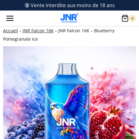
Aller
🔞 Vente interdite aux moins de 18 ans
au
0
contenu
Accueil
–
JNR Falcon 16K
–
JNR Falcon 16K – Blueberry
Pomegranate Ice