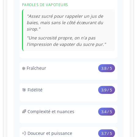
PAROLES DE VAPOTEURS
"Assez sucré pour rappeler un jus de
baies, mais sans le côté écœurant du
sirop."
"Une sucrosité propre, on n'a pas
l'impression de vapoter du sucre pur."
❄️ Fraîcheur
3.8 / 5
Un effet "Ice" marqué à l'inspiration comme
à l'expiration. Un froid rafraîchissant qui
🎯 Fidélité
3.9 / 5
soutient le fruit sans jamais l'étouffer.
Se lit clairement comme un mix myrtille-
PAROLES DE VAPOTEURS
grenade. Évoque davantage une boisson
🌈 Complexité et nuances
3.4 / 5
aromatisée premium qu'un fruit cueilli, sans
"Bon niveau de glace, ça rafraîchit sans
note chimique parasite.
vous geler la gorge."
Simple mais efficace : la myrtille domine
l'attaque, tandis que la grenade acidulée et
"Une finale mentholée parfaite, pas du
💨 Douceur et puissance
PAROLES DE VAPOTEURS
3.7 / 5