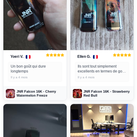
Yoeri V.
Ellen G.
Un bon goût qui dure
Ils sont tout simplement
longtemps
excellents en termes de goût
😉😁
Il y a 4 mois
Il y a 4 mois
JNR Falcon 16K - Cherry
JNR Falcon 16K - Strawberry
Watermelon Freeze
Red Bull