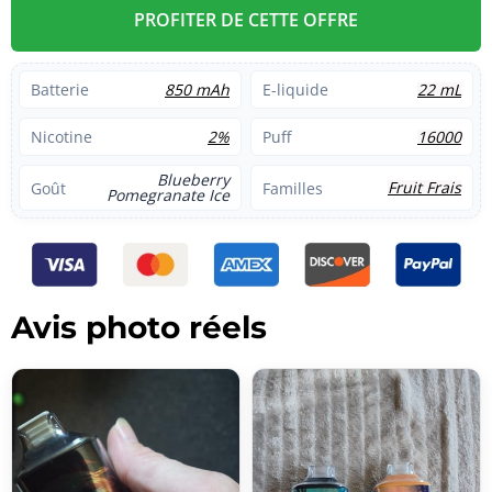
PROFITER DE CETTE OFFRE
850 mAh
22 mL
Batterie
E-liquide
2%
16000
Nicotine
Puff
Blueberry
Fruit Frais
Goût
Familles
Pomegranate Ice
Avis photo réels