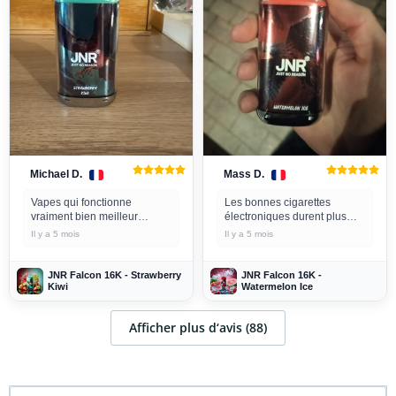
Michael D.
Mass D.
Vapes qui fonctionne
Les bonnes cigarettes
vraiment bien meilleur
électroniques durent plus
produit que j ai pris
longtemps que prévu.
Il y a 5 mois
Il y a 5 mois
JNR Falcon 16K - Strawberry
JNR Falcon 16K -
Kiwi
Watermelon Ice
Afficher plus d‘avis (88)