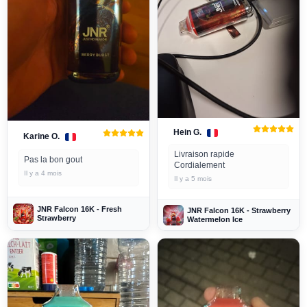
Hein G.
Karine O.
Livraison rapide
Pas la bon gout
Cordialement
Il y a 4 mois
Il y a 5 mois
JNR Falcon 16K - Fresh
JNR Falcon 16K - Strawberry
Strawberry
Watermelon Ice