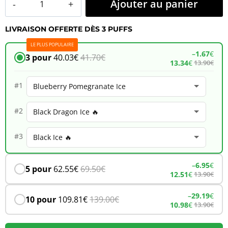
Ajouter au panier
de
LIVRAISON OFFERTE DÈS 3 PUFFS
JNR
LE PLUS POPULAIRE
Falcon
–
1.67
€
3 pour
40.03
€
41.70
€
13.34
€
13.90
€
16K
–
#1
Blueberry
#2
Pomegranate
Ice
#3
–
6.95
€
5 pour
62.55
€
69.50
€
12.51
€
13.90
€
–
29.19
€
10 pour
109.81
€
139.00
€
10.98
€
13.90
€