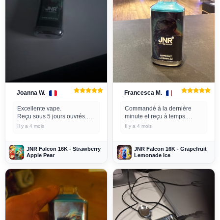
Joanna W.
Francesca M.
Excellente vape.
Commandé à la dernière
Reçu sous 5 jours ouvrés.
minute et reçu à temps.
Le prix pourrait toutefois être
Livraison rapide. Très
Il y a 4 mois
Il y a 4 mois
légèrement inférieur à celui
satisfait.
d'autres fournisseurs.
Autrement, excellent produit.
JNR Falcon 16K - Strawberry
JNR Falcon 16K - Grapefruit
Apple Pear
Lemonade Ice