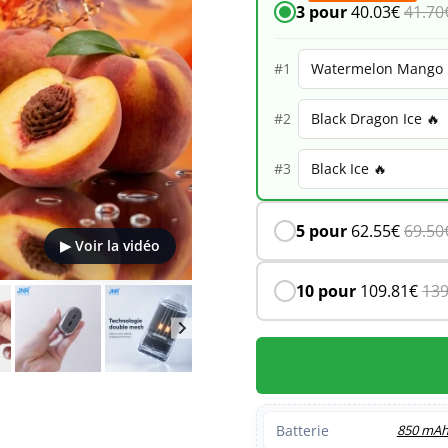
3 pour
40.03
€
41.70
16K
–
#1
Watermelon
#2
Mango
Peach
#3
5 pour
62.55
€
69.50
▶ Voir la vidéo
10 pour
109.81
€
139
Batterie
850 mA