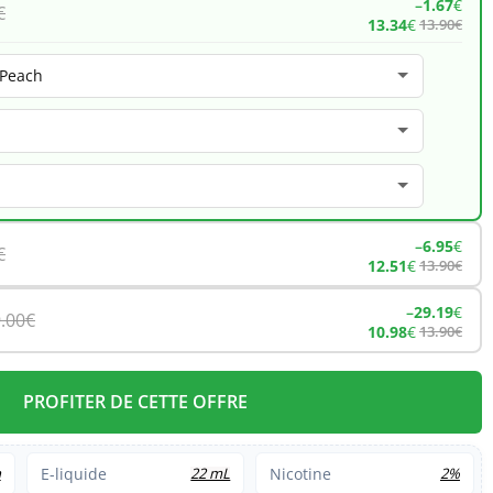
–
1.67
€
€
13.34
€
13.90
€
–
6.95
€
€
12.51
€
13.90
€
–
29.19
€
.00
€
10.98
€
13.90
€
PROFITER DE CETTE OFFRE
h
E-liquide
22 mL
Nicotine
2%