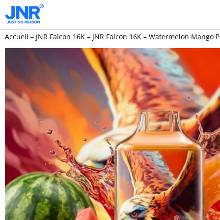
Aller
au
Accueil
–
JNR Falcon 16K
–
JNR Falcon 16K – Watermelon Mango 
contenu