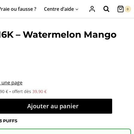
Vraie ou fausse ?
Centre d’aide
0
 16K – Watermelon Mango
r une page
90 € • offert dès
39,90 €
Ajouter au panier
3 PUFFS