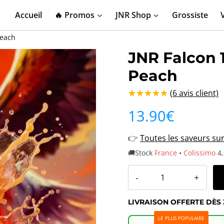
Accueil
🔥 Promos
JNR Shop
Grossiste
Peach
JNR Falcon
Peach
(
6
avis client)
Noté
6
4.83
13.90
€
sur 5 basé
sur
notations
👉
Toutes les saveurs su
client
🚚Stock
France
•
Colissimo
4,
quantité
de
LIVRAISON OFFERTE DÈS 
JNR
LE PLUS POPULAIRE
Falcon