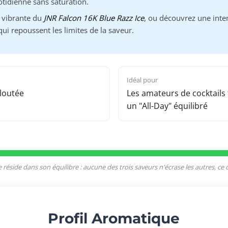
otidienne sans saturation.
té vibrante du
JNR Falcon 16K Blue Razz Ice
, ou découvrez une inte
 qui repoussent les limites de la saveur.
Idéal pour
loutée
Les amateurs de cocktails
un "All-Day" équilibré
 réside dans son équilibre : aucune des trois saveurs n'écrase les autres, ce 
Profil Aromatique