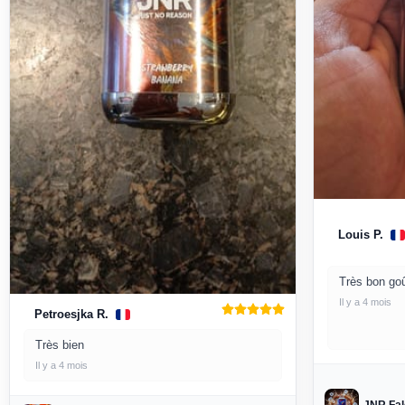
Louis P.
Très bon goû
Il y a 4 mois
Petroesjka R.
Très bien
Il y a 4 mois