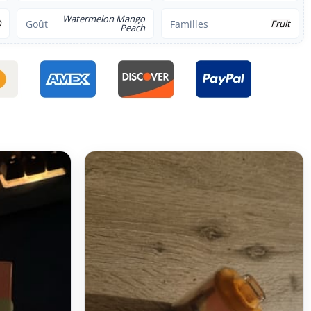
Watermelon Mango
0
Goût
Familles
Fruit
Peach