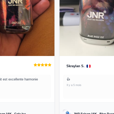
Skraylan S.
t est excellente harmonie
👍
Il y a 5 mois