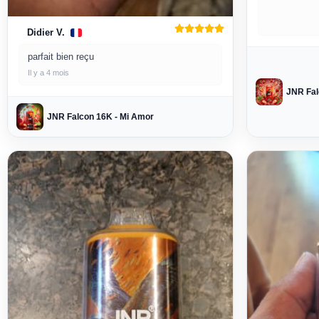
Didier V.
parfait bien reçu
Il y a 4 mois
JNR Fal
JNR Falcon 16K - Mi Amor