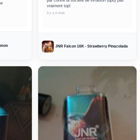
par contre la société de livraison (dpd) pas
me
vraiment top!
Il y a 4 mois
emon
JNR Falcon 16K - Strawberry Pinacolada