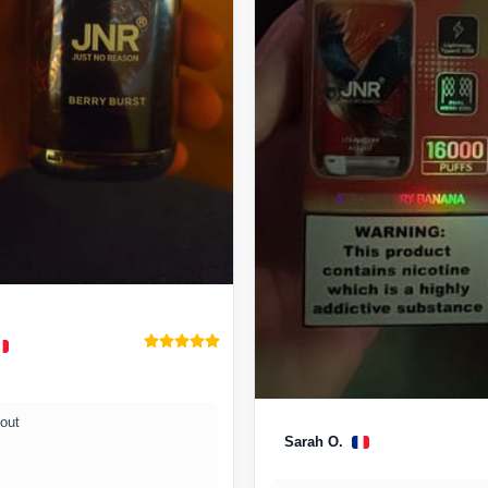
out
Sarah O.