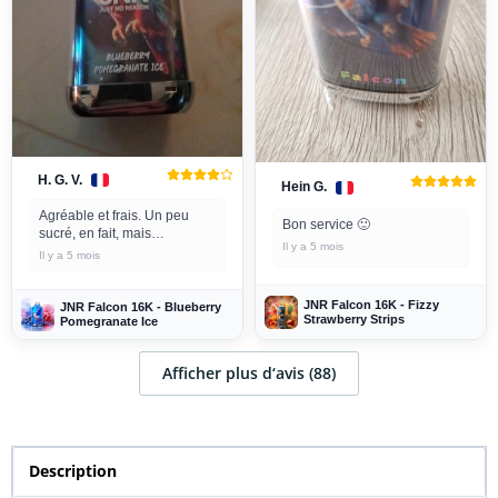
H. G. V.
Hein G.
Agréable et frais. Un peu
Bon service 🙂
sucré, en fait, mais
Il y a 5 mois
savoureux.
Il y a 5 mois
JNR Falcon 16K - Fizzy
JNR Falcon 16K - Blueberry
Strawberry Strips
Pomegranate Ice
Afficher plus d‘avis (88)
Description