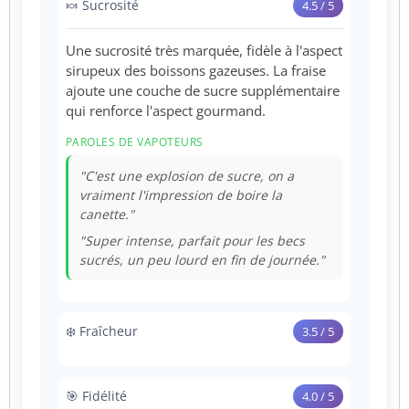
🍬 Sucrosité
4.5 / 5
Une sucrosité très marquée, fidèle à l'aspect
sirupeux des boissons gazeuses. La fraise
ajoute une couche de sucre supplémentaire
qui renforce l'aspect gourmand.
PAROLES DE VAPOTEURS
"C'est une explosion de sucre, on a
vraiment l'impression de boire la
canette."
"Super intense, parfait pour les becs
sucrés, un peu lourd en fin de journée."
❄️ Fraîcheur
3.5 / 5
Une fraîcheur vive qui accompagne le côté
piquant de l'energy drink. Elle est essentielle
🎯 Fidélité
4.0 / 5
pour équilibrer le sucre et donner ce côté