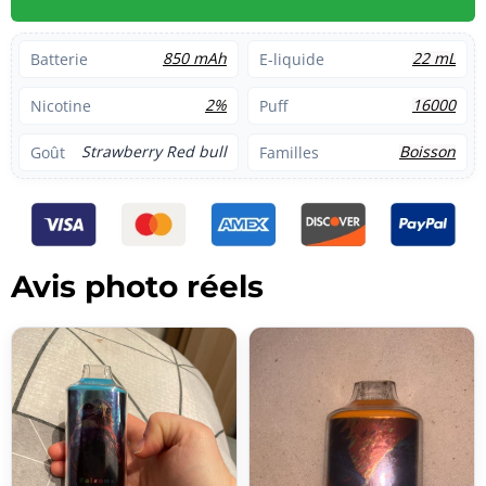
850 mAh
22 mL
Batterie
E-liquide
2%
16000
Nicotine
Puff
Strawberry Red bull
Boisson
Goût
Familles
Avis photo réels