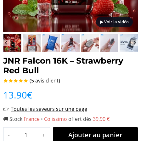
▶ Voir la vidéo
JNR Falcon 16K – Strawberry
Red Bull
(
5
avis client)
Noté
5
5.00
13.90
€
sur 5 basé
sur
notations
👉
Toutes les saveurs sur une page
client
🚚 Stock
France
•
Colissimo
offert dès
39,90 €
quantité
Ajouter au panier