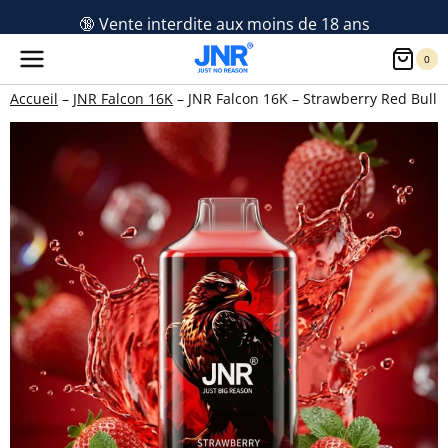
Aller
🔞 Vente interdite aux moins de 18 ans
au
0
contenu
Accueil
–
JNR Falcon 16K
–
JNR Falcon 16K – Strawberry Red Bull