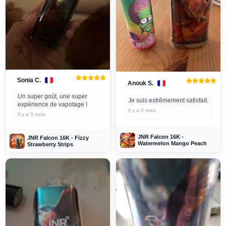
Sonia C.
Anouk S.
Un super goût, une super
Je suis extrêmement satisfait.
expérience de vapotage !
Il y a 5 mois
Il y a 5 mois
JNR Falcon 16K -
JNR Falcon 16K - Fizzy
Watermelon Mango Peach
Strawberry Strips