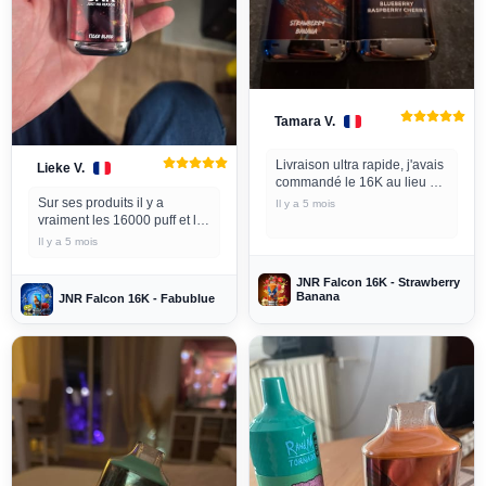
Tamara V.
Livraison ultra rapide, j'avais
Lieke V.
commandé le 16K au lieu du
18K. C'est de ma faute. Les
Sur ses produits il y a
Il y a 5 mois
saveurs sont incroyables !
vraiment les 16000 puff et la
Fantastiques !
résistance vas vraiment bien
Il y a 5 mois
part rapport à toutes les
autres commandes
JNR Falcon 16K - Strawberry
Banana
JNR Falcon 16K - Fabublue