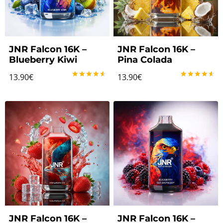
JNR Falcon 16K –
JNR Falcon 16K –
Blueberry Kiwi
Pina Colada
13.90
€
13.90
€
Note
Note
4.67
4.67
sur 5
sur 5
JNR Falcon 16K –
JNR Falcon 16K –