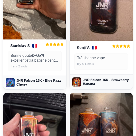
Stanislav S
Kenji V.
Bonne goute£¬Go?t
Très bonne vape
excellent et la batterie tient
Il y a 4 mois
tr¨¨s longtemps. J'en suis tr¨¨s
Il y a 2 mois
satisfait !
JNR Falcon 16K - Strawberry
JNR Falcon 16K - Blue Razz
Banana
Cherry