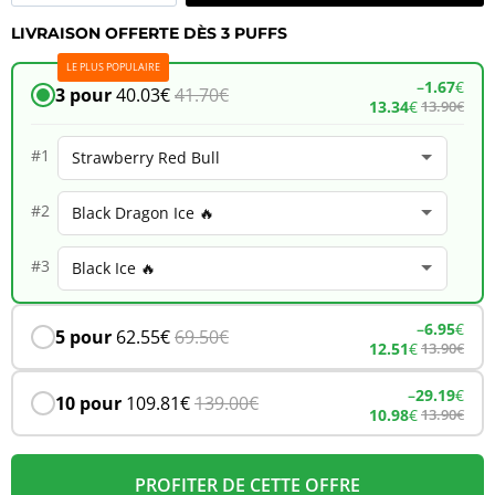
de
LIVRAISON OFFERTE DÈS 3 PUFFS
JNR
LE PLUS POPULAIRE
Falcon
–
1.67
€
3 pour
40.03
€
41.70
€
13.34
€
13.90
€
16K
–
#1
Strawberry
#2
Red
Bull
#3
–
6.95
€
5 pour
62.55
€
69.50
€
12.51
€
13.90
€
–
29.19
€
10 pour
109.81
€
139.00
€
10.98
€
13.90
€
PROFITER DE CETTE OFFRE