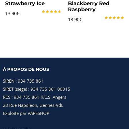
Strawberry Ice
Blackberry Red
Raspberry
13.90
€
Note
13.90
€
4.80
Note
sur 5
5.00
sur 5
À PROPOS DE NOUS
SIREN : 934 735 861
SIRET (siège) : 934 735 861 00015
RCS : 934 735 861 R.C.S. Angers
23 Rue Napoléon, Gennes-VdL
Exploité par VAPESHOP