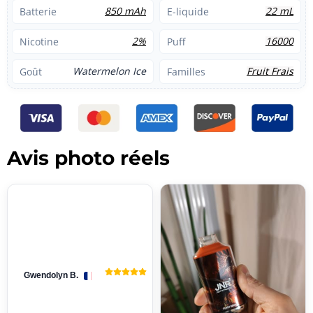
850 mAh
22 mL
Batterie
E-liquide
2%
16000
Nicotine
Puff
Watermelon Ice
Fruit Frais
Goût
Familles
Avis photo réels
Gwendolyn B.