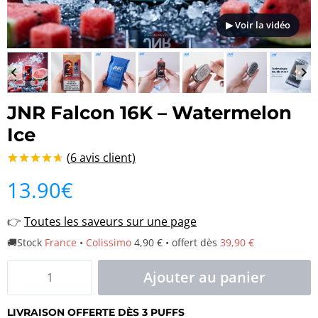
▶ Voir la vidéo
JNR Falcon 16K – Watermelon
Ice
(
6
avis client)
Noté
6
4.67
13.90
€
sur 5 basé
sur
notations
👉
Toutes les saveurs sur une page
client
🚚Stock
France
•
Colissimo
4,90 € • offert dès
39,90 €
quantité
Ajouter au panier
de
LIVRAISON OFFERTE DÈS 3 PUFFS
JNR