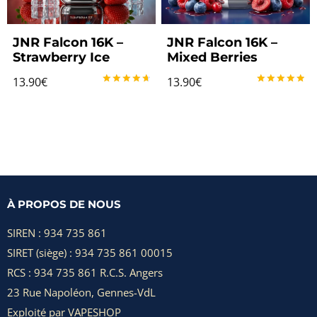
JNR Falcon 16K –
JNR Falcon 16K –
Strawberry Ice
Mixed Berries
13.90
€
13.90
€
Note
Note
4.80
5.00
sur 5
sur 5
À PROPOS DE NOUS
SIREN : 934 735 861
SIRET (siège) : 934 735 861 00015
RCS : 934 735 861 R.C.S. Angers
23 Rue Napoléon, Gennes-VdL
Exploité par VAPESHOP