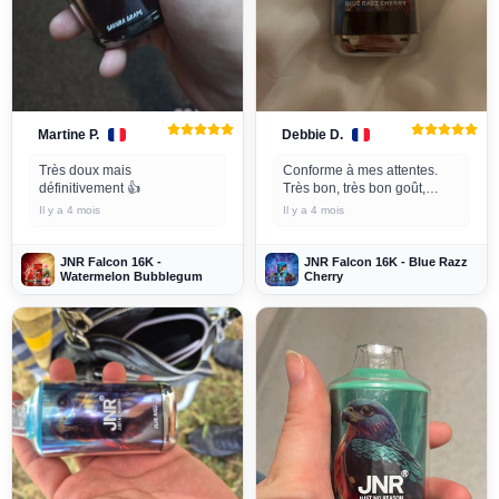
Martine P.
Debbie D.
Très doux mais
Conforme à mes attentes.
définitivement 👍
Très bon, très bon goût,
livraison rapide. ⭐️⭐️⭐️⭐️⭐️
Il y a 4 mois
Il y a 4 mois
JNR Falcon 16K -
JNR Falcon 16K - Blue Razz
Watermelon Bubblegum
Cherry