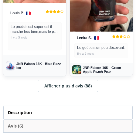
Louis P.
Le produit est super est il
marché très bien,mais le petit
bémol c'est que quand tu la
Lenka S.
Il y a 5 mois
utiliser est qui te reste plus
que la moitié de e liquide on
Le goût est un peu décevant.
re...
Il y a 5 mois
JNR Falcon 16K - Blue Razz
Ice
JNR Falcon 16K - Green
Apple Peach Pear
Afficher plus d‘avis (88)
Description
Avis (6)