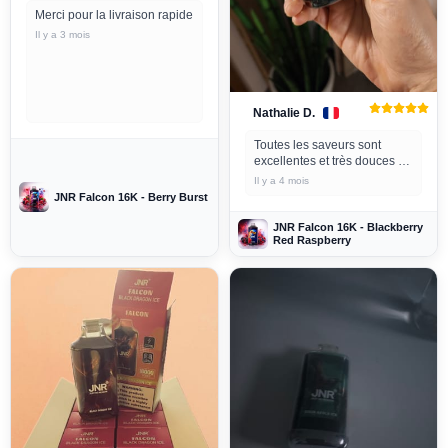
Merci pour la livraison rapide
Il y a 3 mois
Nathalie D.
Toutes les saveurs sont
excellentes et très douces et
la livraison est rapide.
Il y a 4 mois
JNR Falcon 16K - Berry Burst
JNR Falcon 16K - Blackberry
Red Raspberry