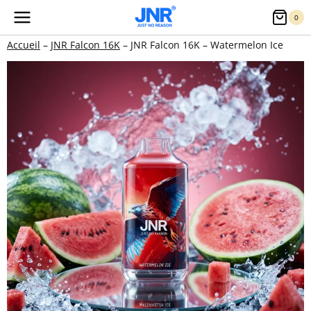
Aller
0
au
Accueil
–
JNR Falcon 16K
–
JNR Falcon 16K – Watermelon Ice
contenu