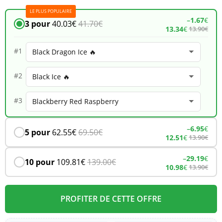
LE PLUS POPULAIRE
Falcon
–
1.67
€
3 pour
40.03
€
41.70
€
13.34
€
13.90
€
16K
–
#1
Watermelon
#2
Ice
#3
–
6.95
€
5 pour
62.55
€
69.50
€
12.51
€
13.90
€
–
29.19
€
10 pour
109.81
€
139.00
€
10.98
€
13.90
€
PROFITER DE CETTE OFFRE