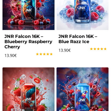
JNR Falcon 16K –
JNR Falcon 16K –
Blueberry Raspberry
Blue Razz Ice
Cherry
13.90
€
Note
13.90
€
4.83
Note
sur 5
5.00
sur 5