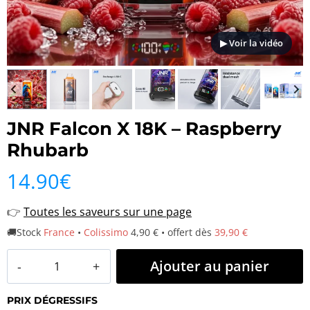
▶ Voir la vidéo
JNR Falcon X 18K – Raspberry
Rhubarb
14.90
€
👉
Toutes les saveurs sur une page
🚚Stock
France
•
Colissimo
4,90 € • offert dès
39,90 €
quantité
Ajouter au panier
de
PRIX DÉGRESSIFS
JNR