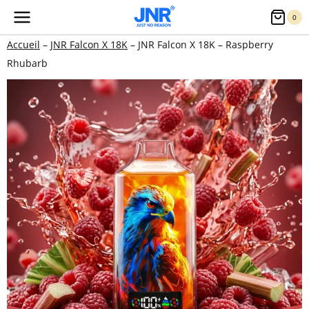
Aller
0
au
Accueil
–
JNR Falcon X 18K
–
JNR Falcon X 18K – Raspberry
contenu
Rhubarb