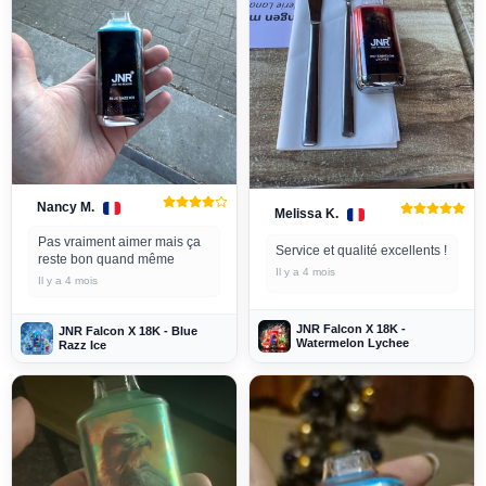
Nancy M.
Melissa K.
Pas vraiment aimer mais ça
Service et qualité excellents !
reste bon quand même
Il y a 4 mois
Il y a 4 mois
JNR Falcon X 18K -
JNR Falcon X 18K - Blue
Watermelon Lychee
Razz Ice