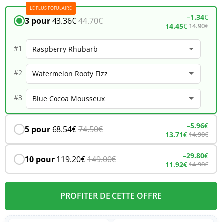
LE PLUS POPULAIRE
Falcon
–
1.34
€
3 pour
43.36
€
44.70
€
14.45
€
14.90
€
X
18K
#1
–
#2
Raspberry
Rhubarb
#3
–
5.96
€
5 pour
68.54
€
74.50
€
13.71
€
14.90
€
–
29.80
€
10 pour
119.20
€
149.00
€
11.92
€
14.90
€
PROFITER DE CETTE OFFRE