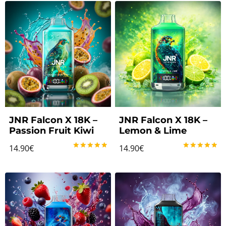
JNR Falcon X 18K –
JNR Falcon X 18K –
Passion Fruit Kiwi
Lemon & Lime
14.90
€
14.90
€
Note
Note
5.00
5.00
sur 5
sur 5