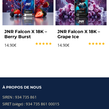
JNR Falcon X 18K –
JNR Falcon X 18K –
Berry Burst
Grape Ice
14.90
€
14.90
€
Note
Note
5.00
5.00
sur 5
sur 5
À PROPOS DE NOUS
SIREN : 934 735 861
SIRET (siège) : 934 735 861 00015