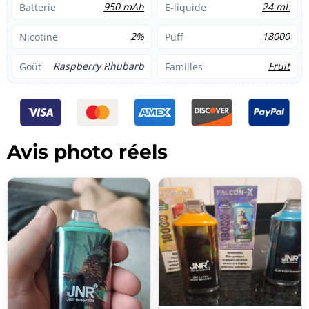
950 mAh
24 mL
Batterie
E-liquide
2%
18000
Nicotine
Puff
Raspberry Rhubarb
Fruit
Goût
Familles
Avis photo réels