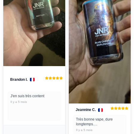
Brandon I.
J'en suis très content
Il y a 5 mois
Jeannine C.
Très bonne vape, dure
longtemps.
Livré rapidement.
Il y a 5 mois