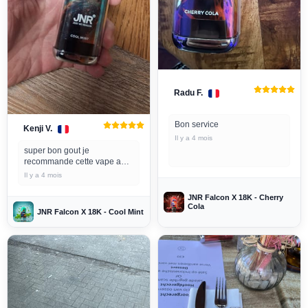
Radu F.
Bon service
Kenji V.
Il y a 4 mois
super bon gout je
recommande cette vape a
tout les amateur de menthol
Il y a 4 mois
JNR Falcon X 18K - Cherry
Cola
JNR Falcon X 18K - Cool Mint