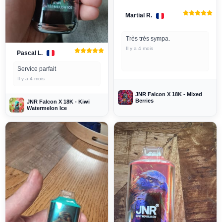
Martial R.
Très très sympa.
Il y a 4 mois
Pascal L.
Service parfait
Il y a 4 mois
JNR Falcon X 18K - Mixed
Berries
JNR Falcon X 18K - Kiwi
Watermelon Ice