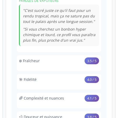
PAROLES DE VAPOTEURS
"C'est sucré juste ce qu'il faut pour un
rendu tropical, mais ça ne sature pas du
tout le palais après une longue session."
"Si vous cherchez un bonbon hyper
chimique et lourd, ce profil vous paraîtra
plus fin, plus proche d'un vrai jus."
❄️ Fraîcheur
3.5 / 5
Une fraîcheur nette et désaltérante à
l'aspiration. Ce frisson glacé est dosé pour
🎯 Fidélité
4.0 / 5
faire pétiller les notes acidulées des fruits
tropicaux, bien qu'il puisse se faire ressentir
La restitution de ce grand classique de la
de manière plus vive lors d'inhalations
vape est particulièrement propre et
🌈 Complexité et nuances
4.1 / 5
directes et rapprochées à haute puissance.
respectueuse des arômes. On évite
totalement les arrières-goûts chimiques ou
Un profil dynamique et évolutif en bouche.
PAROLES DE VAPOTEURS
de parfum artificiel pour offrir un bloc
L'attaque se fait sur la vivacité tranchante
💨 Douceur et puissance
3.8 / 5