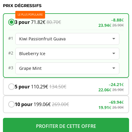
PRIX DÉGRESSIFS
JNR
LE PLUS POPULAIRE
Mega
–
8.88
€
3 pour
71.82
€
80.70
€
23.94
€
26.90
€
Shisha
Hookah
#1
100K
#2
–
Kiwi
#3
Passionfruit
Guava
–
24.21
€
5 pour
110.29
€
134.50
€
22.06
€
26.90
€
–
69.94
€
10 pour
199.06
€
269.00
€
19.91
€
26.90
€
PROFITER DE CETTE OFFRE