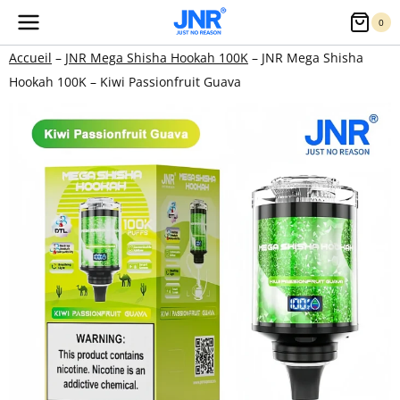
Aller
0
au
Accueil
–
JNR Mega Shisha Hookah 100K
–
JNR Mega Shisha
contenu
Hookah 100K – Kiwi Passionfruit Guava