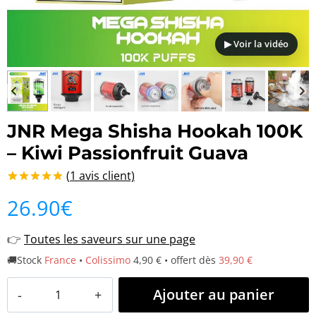
▶ Voir la vidéo
JNR Mega Shisha Hookah 100K
– Kiwi Passionfruit Guava
(
1
avis client)
Noté
1
5.00
26.90
€
sur 5 basé
sur
notation
client
👉
Toutes les saveurs sur une page
🚚Stock
France
•
Colissimo
4,90 € • offert dès
39,90 €
quantité
Ajouter au panier
de