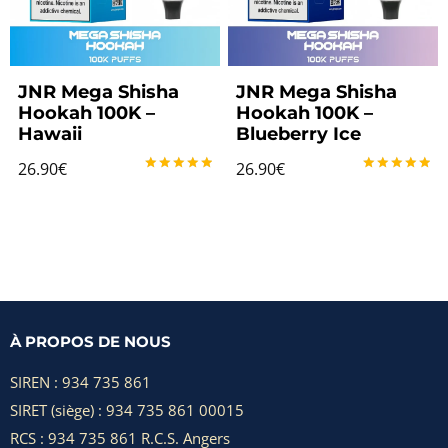
JNR Mega Shisha
JNR Mega Shisha
Hookah 100K –
Hookah 100K –
Hawaii
Blueberry Ice
26.90
€
26.90
€
Note
Note
5.00
5.00
sur 5
sur 5
À PROPOS DE NOUS
SIREN : 934 735 861
SIRET (siège) : 934 735 861 00015
RCS : 934 735 861 R.C.S. Angers