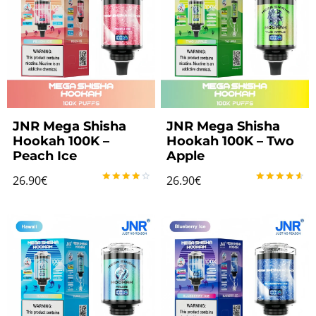
JNR Mega Shisha
JNR Mega Shisha
Hookah 100K –
Hookah 100K – Two
Peach Ice
Apple
26.90
€
26.90
€
Note
Note
4.00
4.67
sur 5
sur 5