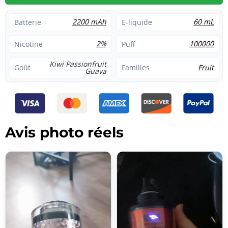
2200 mAh
60 mL
Batterie
E-liquide
2%
100000
Nicotine
Puff
Kiwi Passionfruit
Fruit
Goût
Familles
Guava
Avis photo réels