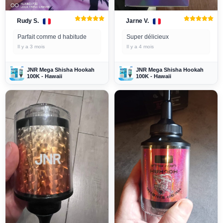
Rudy S.
Jarne V.
Parfait comme d habitude
Super délicieux
Il y a 3 mois
Il y a 4 mois
JNR Mega Shisha Hookah
JNR Mega Shisha Hookah
100K - Hawaii
100K - Hawaii