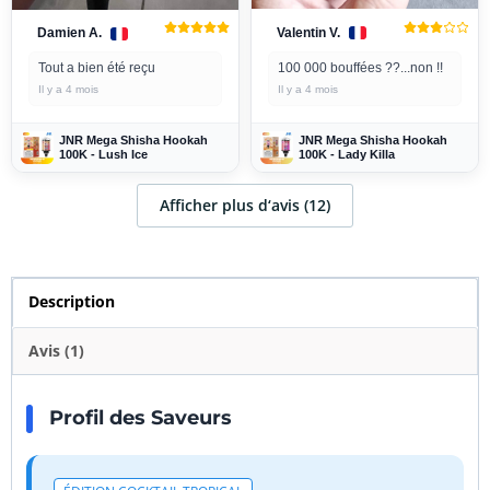
Valentin V.
Damien A.
100 000 bouffées ??...non !!
Tout a bien été reçu
Il y a 4 mois
Il y a 4 mois
JNR Mega Shisha Hookah
JNR Mega Shisha Hookah
100K - Lady Killa
100K - Lush Ice
Afficher plus d‘avis (12)
Description
Avis (1)
Profil des Saveurs