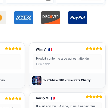
Wim V.
Produit conforme à ce qui est attendu
Il y a 2 mois
ries
JNR Whale 38K - Blue Razz Cherry
Rocky V.
Il était environ 1/4 vide, mais il ne fait plus