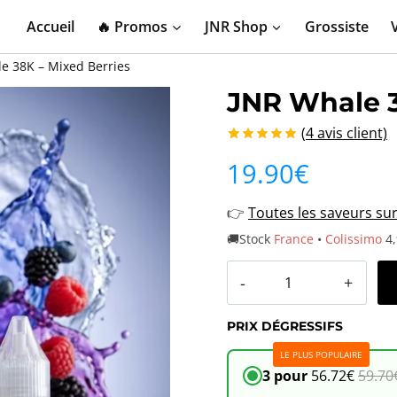
Accueil
🔥 Promos
JNR Shop
Grossiste
e 38K – Mixed Berries
JNR Whale 3
(
4
avis client)
Noté
4
5.00
19.90
€
sur 5 basé
sur
notations
👉
Toutes les saveurs su
client
🚚Stock
France
•
Colissimo
4,
quantité
de
PRIX DÉGRESSIFS
JNR
LE PLUS POPULAIRE
Whale
3 pour
56.72
€
59.70
38K