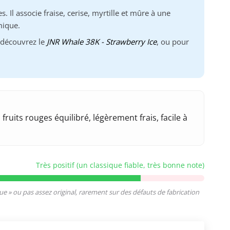
. Il associe fraise, cerise, myrtille et mûre à une
mique.
 découvrez le
JNR Whale 38K - Strawberry Ice
, ou pour
ruits rouges équilibré, légèrement frais, facile à
Très positif (un classique fiable, très bonne note)
que » ou pas assez original, rarement sur des défauts de fabrication