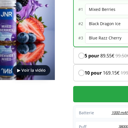
–
#1
Mixed
#2
Berries
#3
5 pour
89.55
€
99.50
▶ Voir la vidéo
10 pour
169.15
€
199
Batterie
1000 mA
Puff
3800