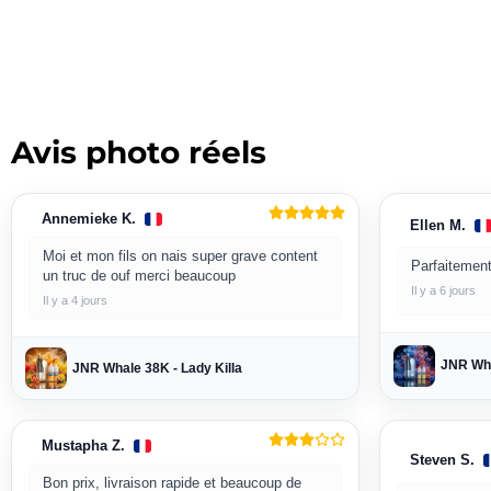
Avis photo réels
Annemieke K.
Ellen M.
Moi et mon fils on nais super grave content
Parfaitement
un truc de ouf merci beaucoup
Il y a 6 jours
Il y a 4 jours
JNR Wha
JNR Whale 38K - Lady Killa
Mustapha Z.
Steven S.
Bon prix, livraison rapide et beaucoup de