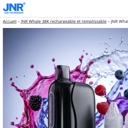
Aller
au
Accueil
–
JNR Whale 38K rechargeable et remplissable
–
JNR Whal
contenu