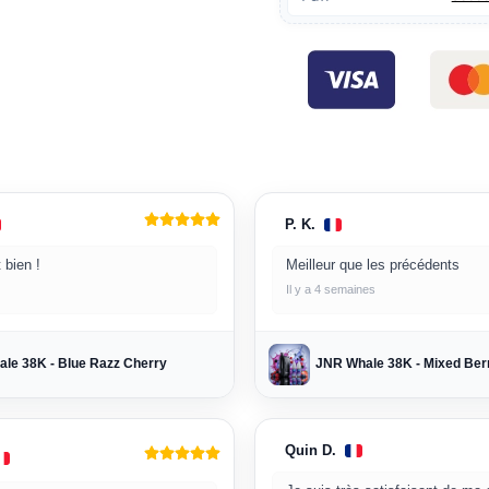
P. K.
 bien !
Meilleur que les précédents
Il y a 4 semaines
le 38K - Blue Razz Cherry
JNR Whale 38K - Mixed Ber
Quin D.