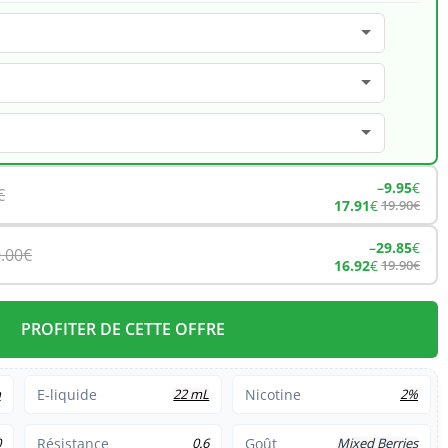
–
9.95
€
€
17.91
€
19.90
€
–
29.85
€
.00
€
16.92
€
19.90
€
PROFITER DE CETTE OFFRE
h
E-liquide
22 mL
Nicotine
2%
0
Résistance
0.6
Goût
Mixed Berries