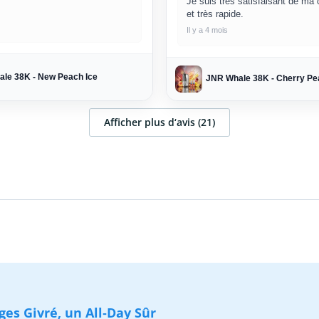
Je suis très satisfaisant de m
et très rapide.
Il y a 4 mois
le 38K - New Peach Ice
JNR Whale 38K - Cherry P
Afficher plus d‘avis (21)
ges Givré, un All‑Day Sûr