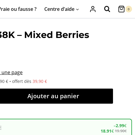
Vraie ou fausse ?
Centre d’aide
0
8K – Mixed Berries
r une page
90 € • offert dès
39,90 €
Ajouter au panier
–
2.99
€
€
18.91
€
19.90
€