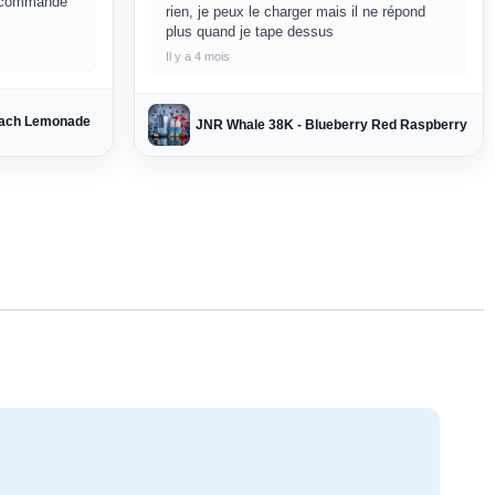
a commande
rien, je peux le charger mais il ne répond
plus quand je tape dessus
Il y a 4 mois
each Lemonade
JNR Whale 38K - Blueberry Red Raspberry