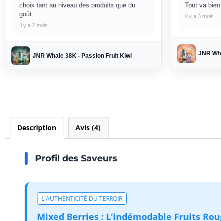
choix tant au niveau des produits que du
Tout va bien
goût
Il y a 3 mois
Il y a 2 mois
JNR Wha
JNR Whale 38K - Passion Fruit Kiwi
Description
Avis (4)
Profil des Saveurs
L'AUTHENTICITÉ DU TERROIR
Mixed Berries : L’indémodable Fruits Rou