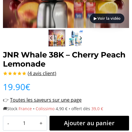
▶ Voir la vidéo
JNR Whale 38K – Cherry Peach
Lemonade
(
4
avis client)
Noté
4
5.00
19.90
€
sur 5 basé
sur
notations
👉
Toutes les saveurs sur une page
client
🚚Stock
France
•
Colissimo
4,90 € • offert dès
39,0 €
quantité
Ajouter au panier
de