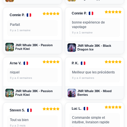
Connie P.
Connie P.
bonne expérience de
Parfait
vapotage
Il y a 1 semaine
Il y a 1 semaine
JNR Whale 38K - Passion
JNR Whale 38K - Black
Fruit Kiwi
Dragon Ice
Arne V.
P. K.
niquel
Meilleur que les précédents
Il y a 4 semaines
Il y a 4 semaines
JNR Whale 38K - Passion
JNR Whale 38K - Mixed
Fruit Kiwi
Berries
Luc L.
Steven S.
Commande simple et
Tout va bien
intuitive, livraison rapide
Il y a 3 mois