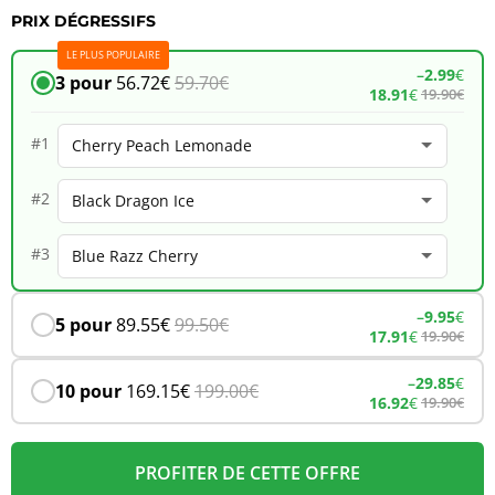
PRIX DÉGRESSIFS
JNR
LE PLUS POPULAIRE
Whale
–
2.99
€
3 pour
56.72
€
59.70
€
18.91
€
19.90
€
38K
–
#1
Cherry
#2
Peach
Lemonade
#3
–
9.95
€
5 pour
89.55
€
99.50
€
17.91
€
19.90
€
–
29.85
€
10 pour
169.15
€
199.00
€
16.92
€
19.90
€
PROFITER DE CETTE OFFRE