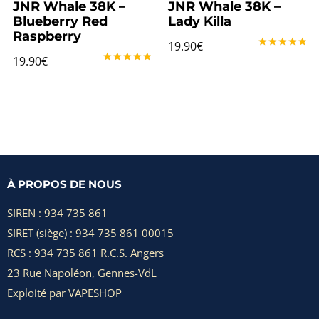
JNR Whale 38K –
JNR Whale 38K –
Blueberry Red
Lady Killa
Raspberry
19.90
€
Note
19.90
€
5.00
Note
sur 5
5.00
sur 5
À PROPOS DE NOUS
SIREN : 934 735 861
SIRET (siège) : 934 735 861 00015
RCS : 934 735 861 R.C.S. Angers
23 Rue Napoléon, Gennes-VdL
Exploité par VAPESHOP