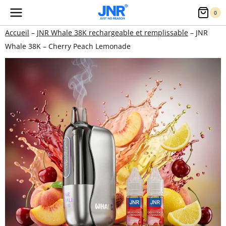
Aller
0
au
Accueil
–
JNR Whale 38K rechargeable et remplissable
–
JNR
contenu
Whale 38K – Cherry Peach Lemonade