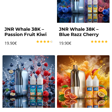
JNR Whale 38K –
JNR Whale 38K –
Passion Fruit Kiwi
Blue Razz Cherry
19.90
€
19.90
€
Note
Note
4.50
5.00
sur 5
sur 5