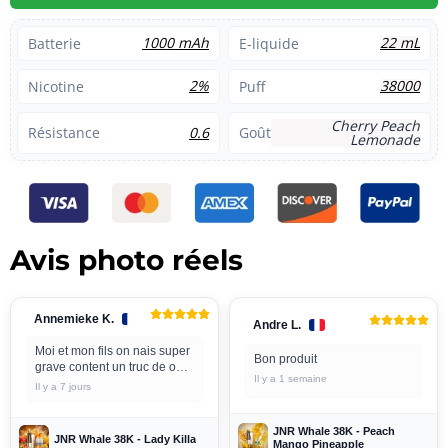
1000 mAh
22 mL
Batterie
E-liquide
2%
38000
Nicotine
Puff
Cherry Peach
0.6
Résistance
Goût
Lemonade
Avis photo réels
Annemieke K.
Andre L.
Moi et mon fils on nais super
Bon produit
grave content un truc de ouf
Il y a 1 semaine
merci beaucoup
Il y a 7 jours
JNR Whale 38K - Peach
JNR Whale 38K - Lady Killa
Mango Pineapple