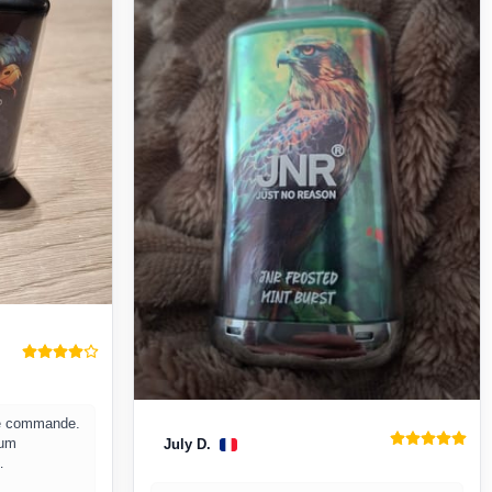
le commande.
fum
July D.
…