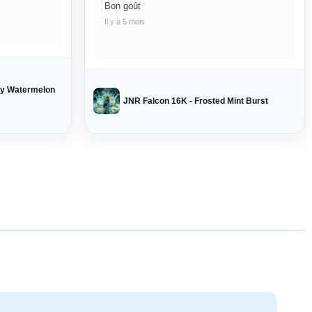
Bon goût
Il y a 5 mois
ry Watermelon
JNR Falcon 16K - Frosted Mint Burst