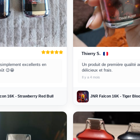
Thierry S.
t simplement excellents en
Un produit de première qualité a
oût 😉😁
délicieux et frais.
Il y a 4 mois
con 16K - Strawberry Red Bull
JNR Falcon 16K - Tiger Blo