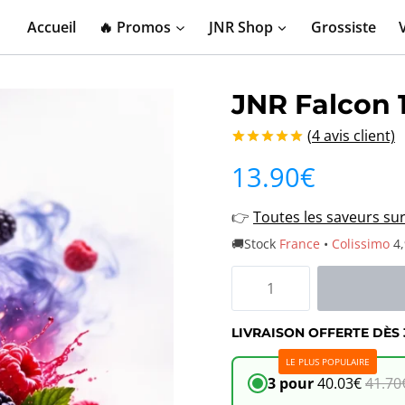
Accueil
🔥 Promos
JNR Shop
Grossiste
JNR Falcon 1
(
4
avis client)
Noté
4
5.00
13.90
€
sur 5 basé
sur
notations
👉
Toutes les saveurs su
client
🚚Stock
France
•
Colissimo
4,
quantité
de
LIVRAISON OFFERTE DÈS 
JNR
LE PLUS POPULAIRE
Falcon
3 pour
40.03
€
41.70
16K