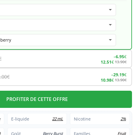
–
6.95
€
€
12.51
€
13.90
€
–
29.19
€
.00
€
10.98
€
13.90
€
PROFITER DE CETTE OFFRE
h
E-liquide
22 mL
Nicotine
2%
0
Goût
Berry Burst
Familles
Fruit