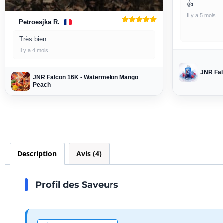
👍
Il y a 5 mois
Petroesjka R.
Très bien
Il y a 4 mois
JNR Fal
JNR Falcon 16K - Watermelon Mango
Peach
Description
Avis (4)
Profil des Saveurs