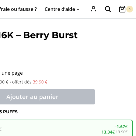
Vraie ou fausse ?
Centre d’aide
0
6K – Berry Burst
r une page
90 € • offert dès
39,90 €
Ajouter au panier
3 PUFFS
–
1.67
€
€
13.34
€
13.90
€