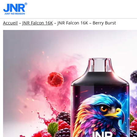
Aller
au
Accueil
–
JNR Falcon 16K
–
JNR Falcon 16K – Berry Burst
contenu