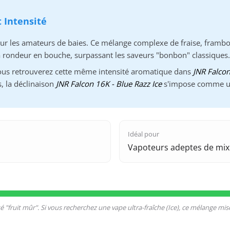
t Intensité
les amateurs de baies. Ce mélange complexe de fraise, framboise
sa rondeur en bouche, surpassant les saveurs "bonbon" classiques.
, vous retrouverez cette même intensité aromatique dans
JNR Falcon
s, la déclinaison
JNR Falcon 16K - Blue Razz Ice
s'impose comme une
Idéal pour
Vapoteurs adeptes de mix 
é "fruit mûr". Si vous recherchez une vape ultra-fraîche (Ice), ce mélange mise