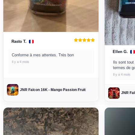
Rasto T.
Ellen G.
Conforme à mes attentes. Très bon
Ils sont tou
Il y a 4 mois
termes de g
Il y a 4 mois
JNR Falcon 16K - Mango Passion Fruit
JNR Fal