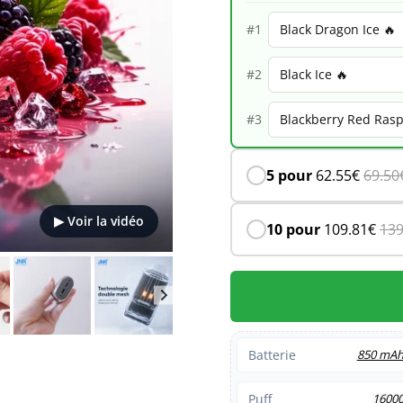
–
#1
Berry
#2
Burst
#3
5 pour
62.55
€
69.50
▶ Voir la vidéo
10 pour
109.81
€
139
Batterie
850 mA
Puff
1600