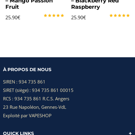
– Mango Passion
– Blackberry Red
Fruit
Raspberry
25.90
€
25.90
€
Note
Note
5.00
5.00
sur 5
sur 5
À PROPOS DE NOUS
SIREN : 934 735 861
SIRET (siège) : 934 735 861 00015
RCS : 934 735 861 R.C.S. Angers
23 Rue Napoléon, Gennes-VdL
Exploité par VAPESHOP
QUICK LINKS