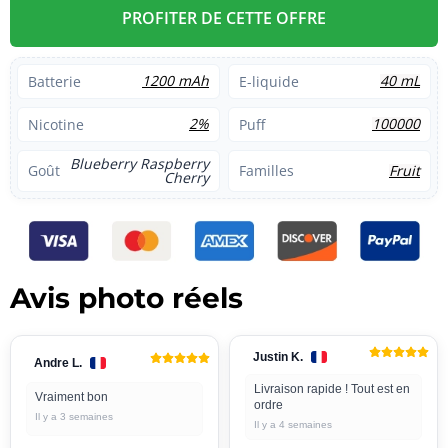
PROFITER DE CETTE OFFRE
1200 mAh
40 mL
Batterie
E-liquide
2%
100000
Nicotine
Puff
Blueberry Raspberry
Fruit
Goût
Familles
Cherry
Avis photo réels
Justin K.
Andre L.
Livraison rapide ! Tout est en
Vraiment bon
ordre
Il y a 3 semaines
Il y a 4 semaines