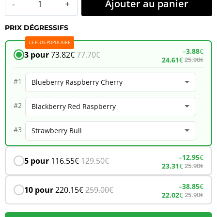
Ajouter au panier
de
PRIX DÉGRESSIFS
JNR
LE PLUS POPULAIRE
Meteorite
–
3.88
€
3 pour
73.82
€
77.70
€
24.61
€
25.90
€
100K
–
#1
Blueberry
#2
Raspberry
Cherry
#3
–
12.95
€
5 pour
116.55
€
129.50
€
23.31
€
25.90
€
–
38.85
€
10 pour
220.15
€
259.00
€
22.02
€
25.90
€