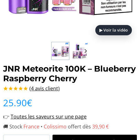
▶ Voir la vidéo
JNR Meteorite 100K – Blueberry
Raspberry Cherry
(
4
avis client)
Noté
4
5.00
25.90
€
sur 5 basé
sur
notations
👉
Toutes les saveurs sur une page
client
🚚 Stock
France
•
Colissimo
offert dès
39,90 €
quantité