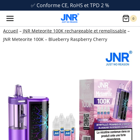
Aller
🔞 Vente interdite aux moins de 18 ans
au
0
contenu
Accueil
–
JNR Meteorite 100K rechargeable et remplissable
–
JNR Meteorite 100K – Blueberry Raspberry Cherry