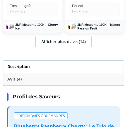
Très bon goût
Perfect
Il y a 4 mois
Il y a 4 mois
JNR Meteorite 100K – Cherry
JNR Meteorite 100K – Mango
Ice
Passion Fruit
Afficher plus d‘avis (14)
Description
Avis (4)
Profil des Saveurs
ÉDITION BAIES GOURMANDES
Blueberry Raspberry Cherry : Le Trio de