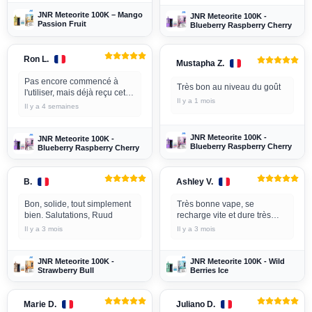
JNR Meteorite 100K – Mango
JNR Meteorite 100K -
Passion Fruit
Blueberry Raspberry Cherry
Ron L.
Mustapha Z.
Pas encore commencé à
Très bon au niveau du goût
l'utiliser, mais déjà reçu cette
Il y a 1 mois
marque auparavant.
Il y a 4 semaines
Très satisfait
JNR Meteorite 100K -
JNR Meteorite 100K -
Blueberry Raspberry Cherry
Blueberry Raspberry Cherry
B.
Ashley V.
Bon, solide, tout simplement
Très bonne vape, se
bien. Salutations, Ruud
recharge vite et dure très
longtemps, les goûts sont
Il y a 3 mois
Il y a 3 mois
très bons. À recommander,
tout simplement top.👌👍
JNR Meteorite 100K -
JNR Meteorite 100K - Wild
Strawberry Bull
Berries Ice
Marie D.
Juliano D.