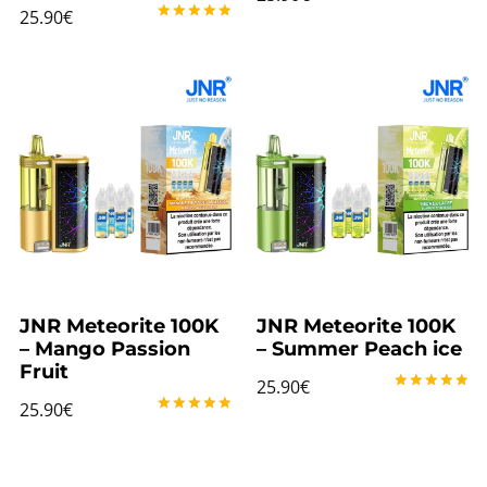
Note
25.90
€
5.00
Note
sur 5
5.00
sur 5
JNR Meteorite 100K
JNR Meteorite 100K
– Mango Passion
– Summer Peach ice
Fruit
25.90
€
Note
25.90
€
5.00
Note
sur 5
5.00
sur 5