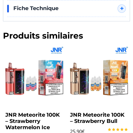
Fiche Technique
"Je m'en sers tous les jours, le côté
pratique est top et le hit en 20 mg est
parfait, sans irritation."
Produits similaires
JNR Meteorite 100K
JNR Meteorite 100K
– Strawberry
– Strawberry Bull
Watermelon Ice
25.90
€