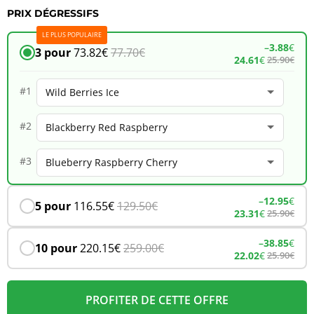
PRIX DÉGRESSIFS
JNR
LE PLUS POPULAIRE
Meteorite
–
3.88
€
3 pour
73.82
€
77.70
€
24.61
€
25.90
€
100K
–
#1
Wild
#2
Berries
Ice
#3
–
12.95
€
5 pour
116.55
€
129.50
€
23.31
€
25.90
€
–
38.85
€
10 pour
220.15
€
259.00
€
22.02
€
25.90
€
PROFITER DE CETTE OFFRE