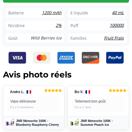
1200 mAh
40 mL
Batterie
E-liquide
2%
100000
Nicotine
Puff
Wild Berries Ice
Fruit Frais
Goût
Familles
Avis photo réels
Andre L.
Bo V.
Vape délicieuse
Tellement bon goût.
Il y a 3 semaines
Il y a 1 mois
JNR Meteorite 100K -
JNR Meteorite 100K -
Blueberry Raspberry Cherry
Summer Peach ice