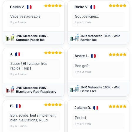
Caitlin V.
Bieke V.
Vape très agréable
Goût délicieux.
Il y a 1 mois
Il y a 1 mois
JNR Meteorite 100K -
JNR Meteorite 100K - Wild
Summer Peach ice
Berries Ice
J.
Andre L.
Super ! Et livraison très
Bon goût
rapide ! Top !
Il y a 2 mois
Il y a 1 mois
JNR Meteorite 100K - Wild
JNR Meteorite 100K -
Berries Ice
Blackberry Red Raspberry
B.
Juliano D.
Bon, solide, tout simplement
Perfect
bien. Salutations, Ruud
Il y a 4 mois
Il y a 3 mois