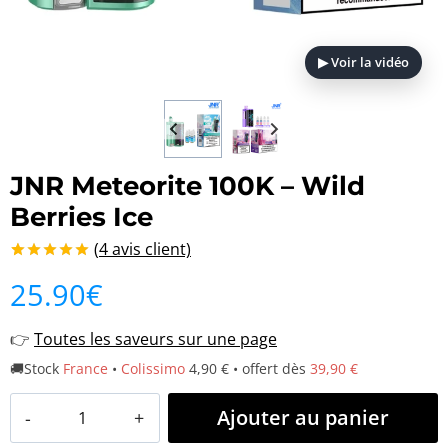
▶ Voir la vidéo
JNR Meteorite 100K – Wild
Berries Ice
(
4
avis client)
Noté
4
5.00
25.90
€
sur 5 basé
sur
notations
👉
Toutes les saveurs sur une page
client
🚚Stock
France
•
Colissimo
4,90 € • offert dès
39,90 €
quantité
Ajouter au panier
de