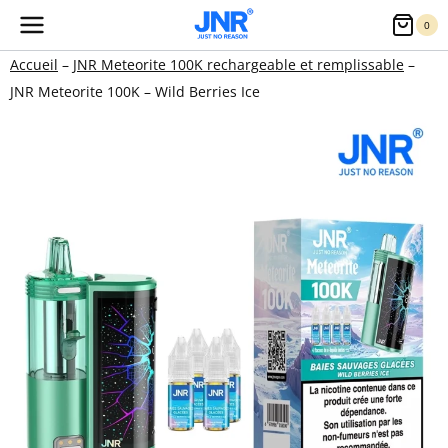
Aller
0
au
Accueil
–
JNR Meteorite 100K rechargeable et remplissable
–
contenu
JNR Meteorite 100K – Wild Berries Ice