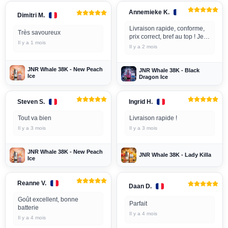
Annemieke K.
Dimitri M.
Livraison rapide, conforme,
Très savoureux
prix correct, bref au top ! Je
Il y a 1 mois
recommande 👌
Il y a 2 mois
JNR Whale 38K - New Peach
JNR Whale 38K - Black
Ice
Dragon Ice
Steven S.
Ingrid H.
Tout va bien
Livraison rapide !
Il y a 3 mois
Il y a 3 mois
JNR Whale 38K - New Peach
JNR Whale 38K - Lady Killa
Ice
Reanne V.
Daan D.
Goût excellent, bonne
Parfait
batterie
Il y a 4 mois
Il y a 4 mois