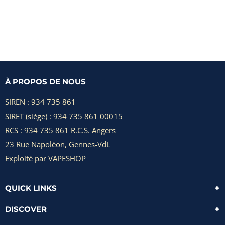
Note
Note
5.00
4.50
sur 5
sur 5
À PROPOS DE NOUS
SIREN : 934 735 861
SIRET (siège) : 934 735 861 00015
RCS : 934 735 861 R.C.S. Angers
23 Rue Napoléon, Gennes-VdL
Exploité par VAPESHOP
QUICK LINKS
DISCOVER