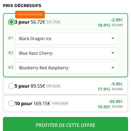
PRIX DÉGRESSIFS
JNR
LE PLUS POPULAIRE
Whale
–
2.99
€
3 pour
56.72
€
59.70
€
18.91
€
19.90
€
38K
–
#1
Black
#2
Dragon
Ice
#3
–
9.95
€
5 pour
89.55
€
99.50
€
17.91
€
19.90
€
–
29.85
€
10 pour
169.15
€
199.00
€
16.92
€
19.90
€
PROFITER DE CETTE OFFRE