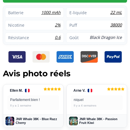
1000 mAh
22 mL
Batterie
E-liquide
2%
38000
Nicotine
Puff
0.6
Black Dragon Ice
Résistance
Goût
Avis photo réels
Ellen M.
Arne V.
Parfaitement bien !
niquel
Il y a 1 semaine
Il y a 4 semaines
JNR Whale 38K - Blue Razz
JNR Whale 38K - Passion
Cherry
Fruit Kiwi