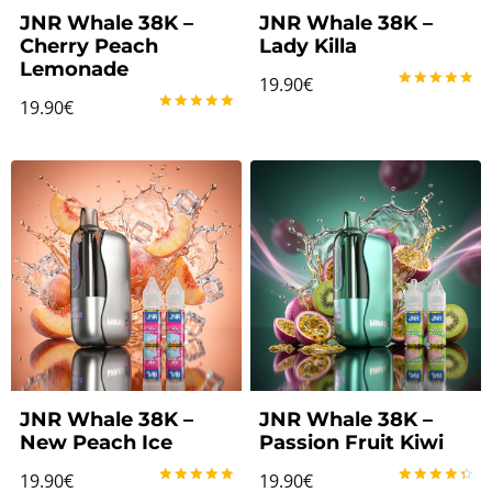
JNR Whale 38K –
JNR Whale 38K –
Cherry Peach
Lady Killa
Lemonade
19.90
€
Note
19.90
€
5.00
Note
sur 5
5.00
sur 5
JNR Whale 38K –
JNR Whale 38K –
New Peach Ice
Passion Fruit Kiwi
19.90
€
19.90
€