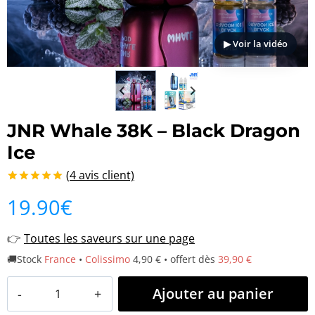
▶ Voir la vidéo
JNR Whale 38K – Black Dragon
Ice
(
4
avis client)
Noté
4
5.00
19.90
€
sur 5 basé
sur
notations
👉
Toutes les saveurs sur une page
client
🚚Stock
France
•
Colissimo
4,90 € • offert dès
39,90 €
quantité
Ajouter au panier
de