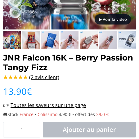
▶ Voir la vidéo
JNR Falcon 16K – Berry Passion
Tangy Fizz
(
2
avis client)
Noté
2
5.00
13.90
€
sur 5 basé
sur
notations
👉
Toutes les saveurs sur une page
client
🚚Stock
France
•
Colissimo
4,90 € • offert dès
39,0 €
quantité
Ajouter au panier
de