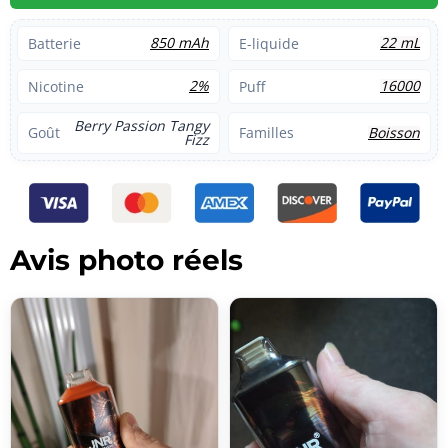
850 mAh
22 mL
Batterie
E-liquide
2%
16000
Nicotine
Puff
Berry Passion Tangy
Boisson
Goût
Familles
Fizz
Avis photo réels