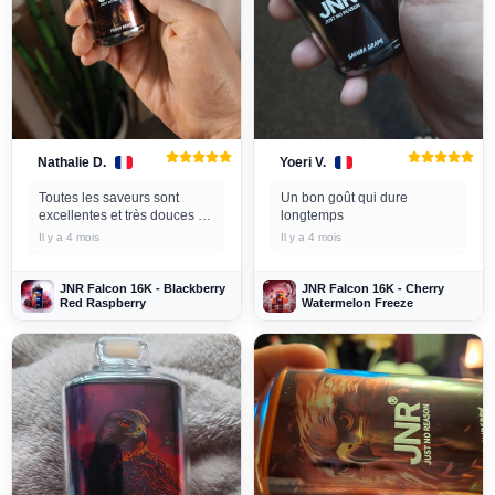
Nathalie D.
Yoeri V.
Toutes les saveurs sont
Un bon goût qui dure
excellentes et très douces et
longtemps
la livraison est rapide.
Il y a 4 mois
Il y a 4 mois
JNR Falcon 16K - Blackberry
JNR Falcon 16K - Cherry
Red Raspberry
Watermelon Freeze