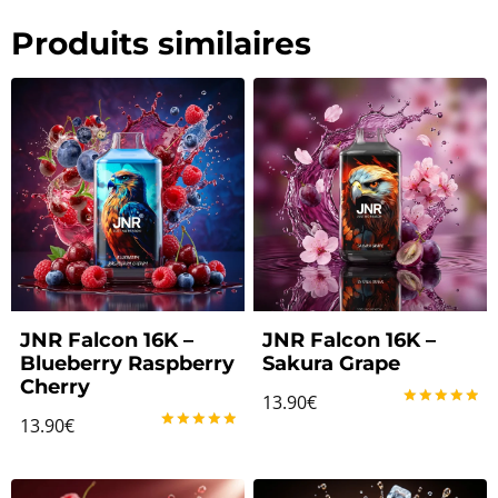
Produits similaires
JNR Falcon 16K –
JNR Falcon 16K –
Blueberry Raspberry
Sakura Grape
Cherry
13.90
€
Note
13.90
€
5.00
Note
sur 5
5.00
sur 5