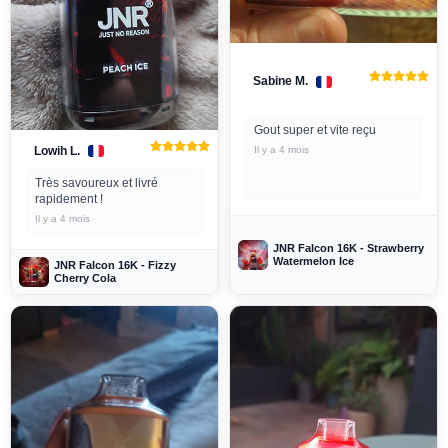
Sabine M.
Gout super et vite reçu
Lowih L.
Il y a 4 mois
Très savoureux et livré
rapidement !
Il y a 4 mois
JNR Falcon 16K - Strawberry
Watermelon Ice
JNR Falcon 16K - Fizzy
Cherry Cola