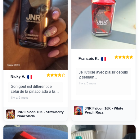
Francois K.
Je l'utilise avec plaisir depuis
Nicky V.
2 semain...
Il y a 5 mois
Son goût est différent de
celui de la pinacolada à la
fraise de JNR Alien, mais ça
Il y a 5 mois
vaut quand même le coup !
Je l'utilise avec plaisir depuis
JNR Falcon 16K - White
2 semain...
JNR Falcon 16K - Strawberry
Peach Razz
Pinacolada