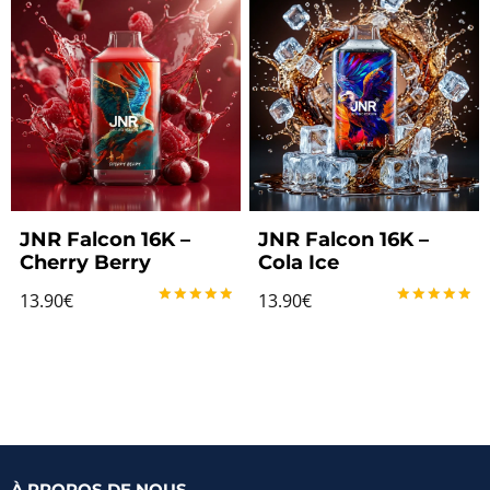
JNR Falcon 16K –
JNR Falcon 16K –
Cherry Berry
Cola Ice
13.90
€
13.90
€
Note
Note
5.00
5.00
sur 5
sur 5
À PROPOS DE NOUS