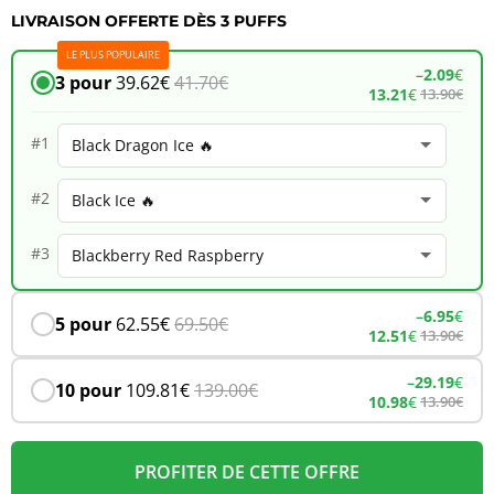
LIVRAISON OFFERTE DÈS 3 PUFFS
JNR
LE PLUS POPULAIRE
Falcon
–
2.09
€
3 pour
39.62
€
41.70
€
13.21
€
13.90
€
16K
–
#1
Berry
#2
Passion
Tangy
#3
Fizz
–
6.95
€
5 pour
62.55
€
69.50
€
12.51
€
13.90
€
–
29.19
€
10 pour
109.81
€
139.00
€
10.98
€
13.90
€
PROFITER DE CETTE OFFRE