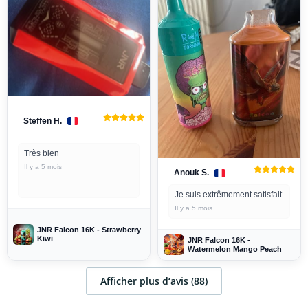
Steffen H.
Très bien
Il y a 5 mois
Anouk S.
Je suis extrêmement satisfait.
Il y a 5 mois
JNR Falcon 16K - Strawberry
Kiwi
JNR Falcon 16K -
Watermelon Mango Peach
Afficher plus d‘avis (88)