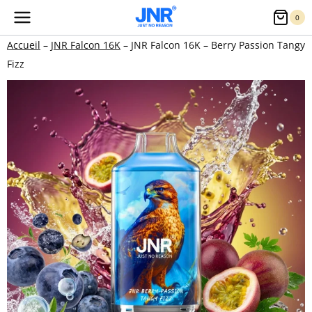
Aller
0
au
Accueil
–
JNR Falcon 16K
–
JNR Falcon 16K – Berry Passion Tangy
contenu
Fizz