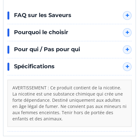
PAROLES DE VAPOTEURS
"Beaucoup de relief, on ne s'en lasse pas
après quelques puffs."
"La vapeur est dense et soyeuse, le hit
FAQ sur les Saveurs
est excellent."
"Malgré le côté 'Tangy' (acide), ça reste
Pourquoi le choisir
d'une douceur incroyable à vaper."
Pour qui / Pas pour qui
Spécifications
AVERTISSEMENT : Ce produit contient de la nicotine.
La nicotine est une substance chimique qui crée une
forte dépendance. Destiné uniquement aux adultes
en âge légal de fumer. Ne convient pas aux mineurs ni
aux femmes enceintes. Tenir hors de portée des
enfants et des animaux.